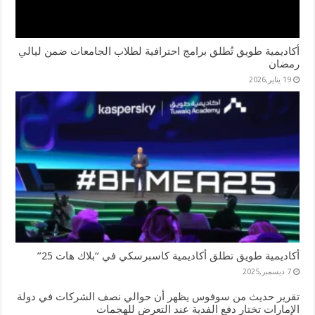
أكاديمية طويق تُطلق برامج احترافية لطلاب الجامعات ضمن ليالي
رمضان
19 يناير,2026
أكاديمية طويق تطلق أكاديمية كاسبرسكي في “بلاك هات 25”
7 ديسمبر,2025
تقرير حديث من سوفوس يظهر أن حوالي نصف الشركات في دولة
الإمارات تختار دفع الفدية عند التعرض للهجمات