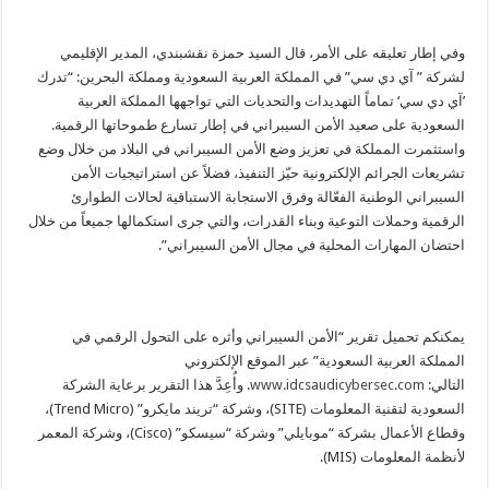
وفي إطار تعليقه على الأمر، قال السيد حمزة نقشبندي، المدير الإقليمي
لشركة ” آي دي سي” في المملكة العربية السعودية ومملكة البحرين: “تدرك
’آي دي سي‘ تماماً التهديدات والتحديات التي تواجهها المملكة العربية
السعودية على صعيد الأمن السيبراني في إطار تسارع طموحاتها الرقمية.
واستثمرت المملكة في تعزيز وضع الأمن السيبراني في البلاد من خلال وضع
تشريعات الجرائم الإلكترونية حيّز التنفيذ، فضلاً عن استراتيجيات الأمن
السيبراني الوطنية الفعّالة وفرق الاستجابة الاستباقية لحالات الطوارئ
الرقمية وحملات التوعية وبناء القدرات، والتي جرى استكمالها جميعاً من خلال
احتضان المهارات المحلية في مجال الأمن السيبراني”.
يمكنكم تحميل تقرير “الأمن السيبراني وأثره على التحول الرقمي في
المملكة العربية السعودية” عبر الموقع الإلكتروني
التالي:
www.idcsaudicybersec.com
. وأُعِدَّ هذا التقرير برعاية الشركة
السعودية لتقنية المعلومات (SITE)، وشركة “تريند مايكرو” (Trend Micro)،
وقطاع الأعمال بشركة “موبايلي” وشركة “سيسكو” (Cisco)، وشركة المعمر
لأنظمة المعلومات (MIS).