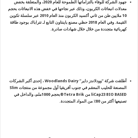
جهود الشركة للوفاء بالتزاماتها الطموحة للعام 2020، والمتعلقة بخفض
معدلات انبعاثات الكربون، وذلك عبر نجاحها في خفض هذه الانبعاثات بحجم
10 ملايين طن من ثاني أكسيد الكربون منذ العام 2010 عبر سلسلة تكوين
القيمة. وفي العام 2018 حظي مصنع باينتاون التابع لـ تتراباك بوجود طاقة
كهربائية متجددة من خلال خلال شهادات صادرة.
أطلقت شركة “وودلاندز داير” Woodlands Dairy ، إحدى أكبر الشركات
المصنعة للحليب المعقم في جنوب أفريقيا أول مجموعة من منتجات Slim
liCap23 BIO BASED من Tetra Brik®بحجم 1000ملم، والداخل في
تصنيعها أكثر من 80٪ من المواد المتجددة.