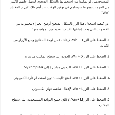
المستخدمين لو تمكنوا من استعمالها بالشكل الصحيح، لسهل عليهم الكثير
من المهمات وهو ما سيساهم في توفير الوقت، حد أهم تلك الأزرار المفتاح
“Win”.
عن كيفية استغلال هذا الزر بالشكل الصحيح أوضح الخبراء مجموعة من
الخطوات التي يجب إتباعها للقيام بالعديد من المهام، منها:
1. الضغط على الزر Win + B، لإيقاف عمل لوحة المفاتيح ومنع الأزرار من
الكتابة.
2. الضغط على الزر Win + D، للعودة إلى سطح المكتب مباشرة.
3. الضغط على الزر Win + E، للدخول مباشرة إلى My computer.
4. الضغط على الزر Win + F، لفتح “البحث” دون استخدام فأرة الكمبيوتر.
5. الضغط على الزر Win + L، لإقفال شاشة جهاز الكمبيوتر.
6. الضغط على الزر Win + M، لإغلاق جميع النوافذ المستخدمة على سطح
المكتب.