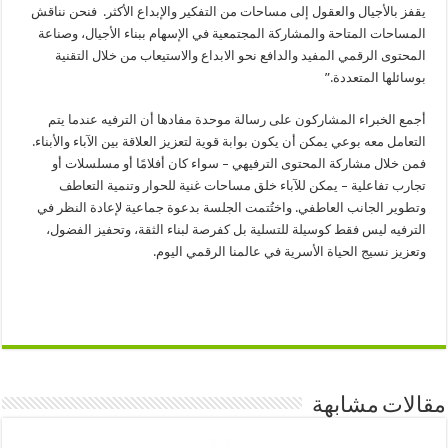
يقفز بالأجيال والعقول إلى مساحات من التفكير والإبداع الأكثر. فنحن نناقش
المساحات المتاحة والمشاركة المجتمعية في الإسهام ببناء الأجيال، وصناعة
المحتوى الرقمي المفيد والدافع نحو الابداع والاستيعاب من خلال التقنية
بوسائلها المتعددة.”
أجمع الخبراء المشاركون على رسالة موحدة مفادها أن الترفيه عندما يتم
التعامل معه بوعي يمكن أن يكون بوابة قوية لتعزيز العلاقة بين الآباء والأبناء.
فمن خلال مشاركة المحتوى الترفيهي – سواء كان أفلامًا أو مسلسلات أو
تجارب تفاعلية – يمكن للآباء خلق مساحات غنية للحوار وتنمية التعاطف
وتطوير الجانب العاطفي. واختُتمت الجلسة بدعوة جماعية لإعادة النظر في
الترفيه ليس فقط كوسيلة للتسلية بل كفرصة لبناء الثقة، وتحفيز الفضول،
وتعزيز نسيج الحياة الأسرية في عالمنا الرقمي اليوم.
مقالات مشابهة