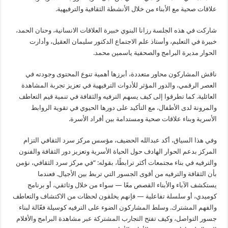
علاقات صحية مع الأبناء من خلال الأنشطة الثقافية والترفيهية.
شاركت في هذه الجلسة رزانا البنوي خبيرة العلاقات الانسانية، وحنان الحمد،
خبيرة في التعليم، وأستاذ علم الاجتماع الدكتور سليمان العقيل، وأدارت
الحوار مديرة البرامج والصحفية ياسمين محمد.
ناقش المشاركون محاور متعددة، أبرزها أهمية تنوع المحتوى وجودته في
العصر الرقمي، والدور المؤثر للأدوات الترفيهية في تعزيز تجربة المشاهدة
العائلية. كما تطرقوا إلى كيف يسهم الترفيه والثقافة في تنمية قيم التعاطف
والمرونة لدى الأطفال، مع التأكيد على دورها الحيوي في تقوية الروابط
الأسرية وبناء علاقات صحية ومستدامة بين أفراد الأسرة.
وفي هذا السياق، أكد عبدالله الحضيف، مؤسس مركز سرد الثقافي التزام
المركز بدعم الحوار الهادف حول الحياة الأسرية وتعزيز دور الثقافة والفنون
والترفيه في بناء مجتمعات أكثر ترابطًا، بقوله: ‎“في مركز سرد الثقافي، نؤمن
بأن الثقافة والترفيه من أقوى الجسور التي تربط بين الأجيال. فعندما
يستكشف الآباء والأبناء القصص معًا — سواء من خلال وثائقي، أو برنامج
كوميدي، أو سلسلة تفاعلية — فإنهم يخلقون لحظات من الاكتشاف والتعاطف
والفهم المشترك. وسلط المشاركون الضوء على الترفيه كوسيلة فعّالة لبناء
جسور التواصل، وكيف تفتح التجارب المشتركة عبر مشاهدة البرامج والأفلام