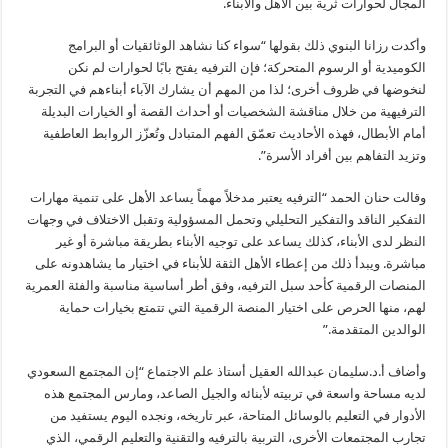
المجال لحوارات ثرية بين الأهل والأبناء.
وأكدت رزانا البنوي ذلك بقولها “سواء كنا نشاهد الوثائقيات أو البرامج
الكوميدية أو الرسوم المتحركة؛ فإن الترفيه يفتح بابًا لحوارات لم نكن
لنخوضها في ظروف أخرى؛ لذا من المهم أن يشارك الآباء أبناءهم في التجربة
الترفيهية من خلال مناقشة الشخصيات أو أحداث القصة أو الخيارات البديلة
أمام الأبطال، فهذه الأحاديث تعمّق الفهم المتبادل وتُعزّز الروابط العاطفية
وتزيد التفاهم بين أفراد الأسرة”.
وقالت حنان الحمد “الترفيه يعتبر مدخلاً مهماً يساعد الأهل على تنمية مهارات
التفكير الناقد والتفكير التحليلي وتحمل المسؤولية وتقبل الاختلاف في وجهات
النظر لدى الأبناء، كذلك يساعد على توجيه الأبناء بطريقة مباشرة أو غير
مباشرة. ويبدأ ذلك من إعطاء الأهل الثقة للأبناء في اختيار ما يشاهدونه على
المنصات الرقمية كأحد سبل الترفيه، وفق أطر أساسية مناسبة والفئة العمرية
لهم، منها الحرص على اختيار المنصة الرقمية التي تتمتع بخيارات حماية
الوالدين المتقدمة.”
وأضاف أ.د.سليمان عبدالله العقيل أستاذ علم الاجتماع “إن المجتمع السعودي
لديه مساحة واسعة في تربيته لأبنائه والجيل الصاعد، ومارس المجتمع هذه
الأدوار في التعليم بالوسائل المتاحة، عبر تاريخه، ونجده اليوم يستفيد من
تجارب المجتمعات الأخرى، التربية بالترفيه والتقنية والتعليم الرقمي، الذي