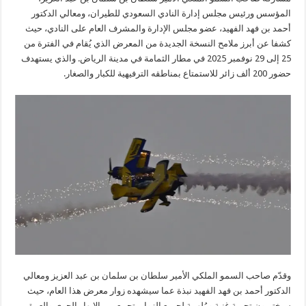
المؤسس ورئيس مجلس إدارة النادي السعودي للطيران، ومعالي الدكتور
أحمد بن فهد الفهيد، عضو مجلس الإدارة والمشرف العام على النادي، حيث
كشفا عن أبرز ملامح النسخة الجديدة من المعرض الذي يُقام في الفترة من
25 إلى 29 نوفمبر 2025 في مطار الثمامة في مدينة الرياض. والذي يستهدف
حضور 200 ألف زائر للاستمتاع بمناطقه الترفيهية للكبار والصغار.
وقدّم صاحب السمو الملكي الأمير سلطان بن سلمان بن عبد العزيز ومعالي
الدكتور أحمد بن فهد الفهيد نبذة عما سيشهده زوار معرض هذا العام، حيث
سيختبرون تجربة غنية ومُلهمة لجميع الزوار، تجمع بين الإبهار الجوي والعمق