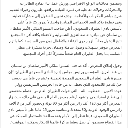
وتتضمن محاكيات الواقع الافتراضي وورش عمل بناء نماذج الطائرات
والمحركات وجولات تفاعلية في قمرة القيادة يرافقها طيارون وخبراء لتقديم
شرح مباشر للمكونات والأنظمة، بهدف تحويل الفضول إلى مشاركة فعلية.
وفي خطوة تؤكد البعد الاجتماعي للمبادرة واحتفالاً بمرور 25 عاماً على
تأسيس نادي الطيران السعودي، أعلن صاحب السمو الملكي الأمير سلطان
بن سلمان عن مبادرة خاصة لتعزيز الشمولية والاحتفاء بكافة أفراد المجتمع
تتيح الدخول مجاناً للزوار ذوي الإعاقة والأطفال دون سن السادسة. كما يلتزم
المعرض بتوفير تسهيلات وصول شاملة وضمان تجربة ميسّرة في مطار
الثمامة، بما يجعل الطيران العام شغفاً مشتركاً لكل أفراد المجتمع.
وحول إطلاق المعرض، أكد صاحب السمو الملكي الأمير سلطان بن سلمان
بن عبد العزيز، المؤسس ورئيس مجلس إدارة النادي السعودي للطيران: “إن
مسيرة نادي الطيران السعودي الممتدة لخمسة وعشرين عاماً هي تجسيد
حيّ للدعم اللامحدود الذي نحظى به من خادم الحرميين الشريفيين وولي
عهده الأمين – حفظهما الله – التي حولت الطيران العام من اهتمام متخصص
إلى قطاع استراتيجي. وتشهد أرقام معرض العام الماضي على ذلك، حيث زار
المعرض أكثر من 120 ألف زائر من أكثر من 90 دولة وبحضور أكثر من 3 آلاف
زائر من الوفود الدولية و30 متحدثا. وبمناسبة مرور 25 عاما على تأسيس نادي
الطيران السعودي، فإننا ننظر إلى الأمام بثقة مطلقة؛ فاستثمار المملكة في
هذا القطاع سيضمن أن يظل وطننا مركزا عالميا للابتكار وتمكين المواهب”.