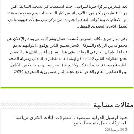
يُعد المعرض مركزاً حيوياً للتواصل، حيث استقطب في نسخته السابقة أكثر
من 100 عارض وأكثر من 5 آلاف زائر من كبار الشخصيات. وتم توقيع مجموعة
من الاتفاقيات ومذكرات التفاهم الجديدة التي تركز على مجالات حيوية، والتي
تشمل الاتحاد السعودي للمنطاد.
وفي إطار تعزيز مكانة المعرض كمنصة أعمال وشراكات حيوية، تم الإعلان عن
مجموعة من الرعاة والشركاء الاستراتيجيين الذين يؤكدون التزامهم بدعم
قطاع الطيران العام في المملكة. وفي هذا السياق، أعلن النادي عن انضمام
تجمع مطارات الثاني Cluster2 والهيئة العامة للطيران المدني وشركة الصحة
القابضة وصحيفة الاقتصادية كشركاء ورعاة استراتيجيين، مما يعكس التكامل
بين القطاعين العام والخاص لدفع عجلة النمو ضمن رؤية السعودية 2030.
مقالات مشابهة
حلبة لوسيل الدولية تستضيف البطولات الثلاث الكبرى لرياضة
المحركات خلال خمسة أسابيع
29 يونيو,2026