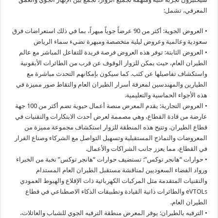
المعرفي، تشمل:
• العروض الجوية: أكثر من 90 عرضاً جوياً مبهراً، بما في ذلك استعراضات فرق
سعودية وعالمية وعروض ليلية متخصصة ومبهرة تضيء سماء الرياض
• العروض الثابتة: توفر هذه العروض فرصة فريدة للتفاعل المباشر مع عالم
الطيران العام، حيث يمكن للزوار الوقوف عن قرب من الطائرات الأيقونية
واستكشاف تفاصيلها عن كثب. كما سيكون بإمكانهم التحدث مباشرة مع
الطيارين والمهندسين لمعرفة أسرار الطيران العام والتقاط صور مميزة في
هذه الأجواء الحماسية والتعليمية.
• العروض التجارية: يقدم المعرض منصة أعمال حيوية تضم أكثر من 100 جهة
عارضة من قادة القطاع، وهي مصممة لعرض أحدث الابتكارات والتقنيات في
قطاع الطيران. وتتيح هذه المنطقة للزوار استكشاف مجموعة مميزة من
المعروضات والنماذج المستقبلية وتسهيل التواصل مع الشركاء وصناع القرار
في القطاع، مما يعزز جانب الشراكات والأعمال.
• حوارات “هانجر توكس”: تستضيف حوارات “هانجر توكس” نخبة من الخبراء
ورواد الفضاء السعوديين لمناقشة مستقبل الطيران العام المستدام
والتقنيات المتقدمة مثل المركبات الكهربائية ذات الإقلاع والهبوط العمودي
eVTOLs والطائرات ذاتية القيادة وتطبيقات الذكاء الاصطناعي في قطاع
الطيران العام.
• الترفيه بالطيران: يوفر المعرض منطقة الترفيه الجوي للشباب والعائلات،