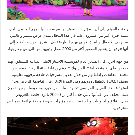
ولفتت العوني إلى أن المؤثرات الصوتية والمجسمات والفريق العالمي الذي
يملك خبرة أكثر من عشرون عاما في هذا المجال يقدم عرض متميز وعالمي
يستهدف الاطفال وللمرة الاولى بهذه الطريقة في الشرق الاوسط، لافته إلى
أنها تتوقع ان يتجاوز الحضور أكثر من 3000 طفل وذويهم من الرياض وخارجها.
من جهة آخرى قال المدير العام لمؤسسة الاختيار الامثل عبدالله السملق أنهم
حرصوا على إقامة فعالية ” بالونزتوك ” بدعم ورعاية هيئة الترفية لتوفير جو
مختلف للعائلات واطفالهم من خلال تقديم مسرحيات هادفة ترفيهية تعليمية
تضيف الفائدة للاطفال وذويهم وهي للمرة الاولى في العاصمة الرياض وجاء
استهداف هذا الفريق الفرنسي تحديدا لما له من خبرة وخصوصا انهم يقدمون
شيئا مختلف عن المألوف من خلال أكثر من 20000 بالون خاصة بالعروض
تمثل القلاع والحيوانات والشخصيات مع مؤثرات صوتية هادفة ورائعة وممثلون
محترفون.