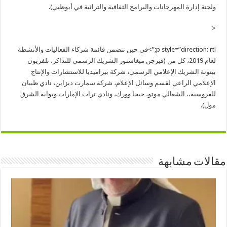
ولجنة إدارة المهرجانات والبرامج الثقافية والتراثية في أبوظبي).
<
p style=”direction: rtl;”>
في حين تتضمن قائمة شركاء الفعاليات والأنشطة
لعام 2019، كل من (فيرجن ميغاستور الشريك الرسمي للتذاكر، تلفزيون
بينونة الشريك الإعلامي الرسمي، شركة بيراميديا للاستشارات والإنتاج
الإعلامي الراعي لقسم وسائل الإعلام، شركة سمارت ديزاين، نادي ظبيان
للفروسية،، الشعالي موتو، جيجا وورك، ونادي تراث الإمارات وبوابة الشرق
مول).
مقالات مشابهة