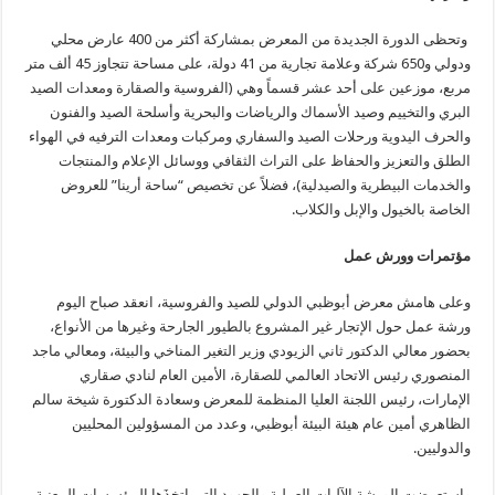
وتحظى الدورة الجديدة من المعرض بمشاركة أكثر من 400 عارض محلي
ودولي و650 شركة وعلامة تجارية من 41 دولة، على مساحة تتجاوز 45 ألف متر
مربع، موزعين على أحد عشر قسماً وهي (الفروسية والصقارة ومعدات الصيد
البري والتخييم وصيد الأسماك والرياضات والبحرية وأسلحة الصيد والفنون
والحرف اليدوية ورحلات الصيد والسفاري ومركبات ومعدات الترفيه في الهواء
الطلق والتعزيز والحفاظ على التراث الثقافي ووسائل الإعلام والمنتجات
والخدمات البيطرية والصيدلية)، فضلاً عن تخصيص “ساحة أرينا” للعروض
الخاصة بالخيول والإبل والكلاب.
مؤتمرات وورش عمل
وعلى هامش معرض أبوظبي الدولي للصيد والفروسية، انعقد صباح اليوم
ورشة عمل حول الإتجار غير المشروع بالطيور الجارحة وغيرها من الأنواع،
بحضور معالي الدكتور ثاني الزيودي وزير التغير المناخي والبيئة، ومعالي ماجد
المنصوري رئيس الاتحاد العالمي للصقارة، الأمين العام لنادي صقاري
الإمارات، رئيس اللجنة العليا المنظمة للمعرض وسعادة الدكتورة شيخة سالم
الظاهري أمين عام هيئة البيئة أبوظبي، وعدد من المسؤولين المحليين
والدوليين.
واستعرضت الورشة الآلياتِ العمليةِ والجهود التي اتخذَها المؤسسات المعنية