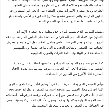
المحلية والدولية وجهود الاتحاد العالمي للصقارة والمحافظة على الطيور
الجارحة ونادي صقاري الامارات لتعزيز القضاءِ على الاتجارِ غيرِ المشروعِ في
الطيورِ الجارحة، والتي تتضمن تشجيعُ مكاثرةِ الصقورِ في الأسر، واستخدامُها
وفقَ الضوابطِ العلميةِ الدوليةِ بدلاً عن الصقورِ البرية.
ويهدف المؤتمر الذي يستمر ليوم واحد وينظمه نادي صقاري الإمارات
بالتعاون مع الاتحاد العالمي للصقارة والمحافظة على الطيور الجارحة إلى دعم
الجهود الدولية وتوفير الفرصة للنقاش وتبادل الأفكار حول كل ما يتعلق بطرق
الحفاظ على الصقور، ومعالجة التحديات التي تواجه الصقارين والمهتمين
بالمحافظة على البيئة واستدامة التراث والموارد الطبيعية.
كما يعد فرصة لجمع العديد من الخبراء والمختصين لمناقشة سبل حماية
الصقور من عمليات الاتجار غير القانوني، وتوفير بيئة مناسبة لصون الحياة
الفطرية لتلك الأنواع من الطيور في المنطقة.
ويأتي المؤتمر الذي يعقد للمرة الثانية في أبوظبي لتأكيد ريادة نادي صقاري
الامارات في مجال العمل على تشجيع استدامة الصقور والطرائد، حيث نجح
النادي خلال فترة زمنية قصيرة من إحداث قفزات نوعية، عبر توظيف امكانياته
لدعم الجهود الدولية وتكاملها بهدف الوصول للأهداف المشتركة بتنمية الوعي
في الحفاظ على الصقور والحد من المخاطر المحدقة بها.