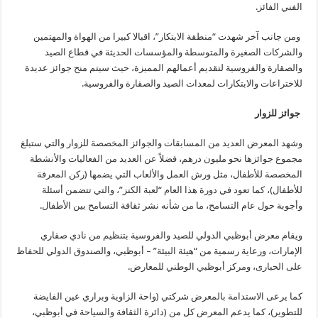
الفني الفائز.
ومن جانب آخر شهدت “منطقة الابتكار”، اقبالا كبيرا من الهواة والمهتمين
والشركات الصغيرة والمتوسطة والمؤسسات الحديثة في قطاع الصيد
والصقارة والفروسية لتقديم أعمالهم المميزة، حيث سيتم منح جوائز عديدة
للاختراعات والابتكارات لمعدات الصيد والصقارة والفروسية.
جوائز للزوار
وشهد المعرض العديد من المسابقات والجوائز المخصصة للزوار والتي ستبلغ
مجموع جوائزها نحو مليون درهم، فضلاً عن العديد من الفعاليات والأنشطة
المخصصة للأطفال، مثل ورش العمل والألعاب التي يضمها (ركن المعرفة
للأطفال)، كما تعود في دورة هذا العام “لعبة الكنز”، والتي تتضمن أسئلة
وأجوبة حول عام التسامح، ما من شأنه نشر ثقافة التسامح بين الأطفال.
ويقام معرض أبوظبي الدولي للصيد والفروسية بتنظيم من نادي صقاري
الإمارات، ورعاية رسمية من “هيئة البيئة” – أبوظبي، والصندوق الدولي للحفاظ
على الحبارى، ومركز أبوظبي الوطني للمعارض.
كما يرعى الاستدامة بالمعرض شركتي (واحة الزاوية وبراري عين الفايضة
للتطوير)، كما يدعم المعرض كل من (دائرة الثقافة والسياحة في أبوظبي،