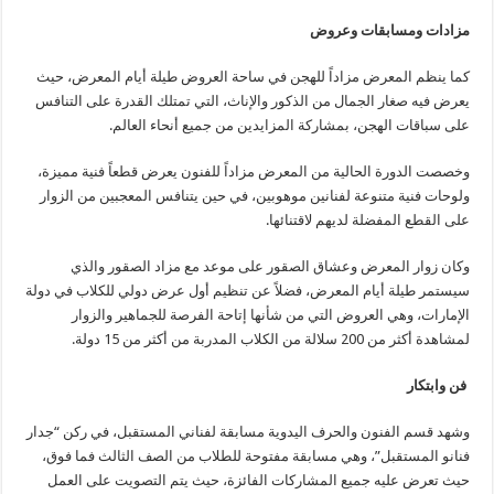
مزادات ومسابقات وعروض
كما ينظم المعرض مزاداً للهجن في ساحة العروض طيلة أيام المعرض، حيث
يعرض فيه صغار الجمال من الذكور والإناث، التي تمتلك القدرة على التنافس
على سباقات الهجن، بمشاركة المزايدين من جميع أنحاء العالم.
وخصصت الدورة الحالية من المعرض مزاداً للفنون يعرض قطعاً فنية مميزة،
ولوحات فنية متنوعة لفنانين موهوبين، في حين يتنافس المعجبين من الزوار
على القطع المفضلة لديهم لاقتنائها.
وكان زوار المعرض وعشاق الصقور على موعد مع مزاد الصقور والذي
سيستمر طيلة أيام المعرض، فضلاً عن تنظيم أول عرض دولي للكلاب في دولة
الإمارات، وهي العروض التي من شأنها إتاحة الفرصة للجماهير والزوار
لمشاهدة أكثر من 200 سلالة من الكلاب المدربة من أكثر من 15 دولة.
فن وابتكار
وشهد قسم الفنون والحرف اليدوية مسابقة لفناني المستقبل، في ركن “جدار
فنانو المستقبل”، وهي مسابقة مفتوحة للطلاب من الصف الثالث فما فوق،
حيث تعرض عليه جميع المشاركات الفائزة، حيث يتم التصويت على العمل