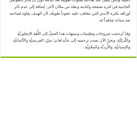
الجانبية في كثرة تصفحه وكتابته ونقله من مكان لآخر، إضافة إلى عدم تأثر
أوراقه بكثرة الأيدي التي تتعاقب عليه عقوداً طويلة، لأن الهدف بقاؤه لصاحبه
بعد مماته شاهداً له.
وقدْ تُرجمَت شروحات وتعليمات وتنبيهات هذا العملُ إلى اللُّغةِ الإنجليزيَّةِ
والتُّركيَّةِ، ونحنُ الآنَ بصددِ ترجمتِه إلى عدَّةِ لغاتٍ؛ مثلِ: الفرنسيَّةِ والألمانيَّةِ
والإسبانيَّةِ، والأُرديَّة والملاويَّةِ .