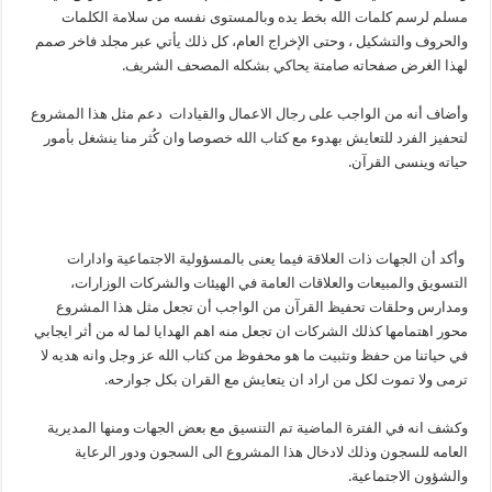
مسلم لرسم كلمات الله بخط يده وبالمستوى نفسه من سلامة الكلمات
والحروف والتشكيل ، وحتى الإخراج العام، كل ذلك يأتي عبر مجلد فاخر صمم
لهذا الغرض صفحاته صامتة يحاكي بشكله المصحف الشريف.
وأضاف أنه من الواجب على رجال الاعمال والقيادات دعم مثل هذا المشروع
لتحفيز الفرد للتعايش بهدوء مع كتاب الله خصوصا وان كُثر منا ينشغل بأمور
حياته وينسى القرآن.
وأكد أن الجهات ذات العلاقة فيما يعنى بالمسؤولية الاجتماعية وادارات
التسويق والمبيعات والعلاقات العامة في الهيئات والشركات الوزارات،
ومدارس وحلقات تحفيظ القرآن من الواجب أن تجعل مثل هذا المشروع
محور اهتمامها كذلك الشركات ان تجعل منه اهم الهدايا لما له من أثر ايجابي
في حياتنا من حفظ وتثبيت ما هو محفوظ من كتاب الله عز وجل وانه هديه لا
ترمى ولا تموت لكل من اراد ان يتعايش مع القران بكل جوارحه.
وكشف انه في الفترة الماضية تم التنسيق مع بعض الجهات ومنها المديرية
العامه للسجون وذلك لادخال هذا المشروع الى السجون ودور الرعاية
والشؤون الاجتماعية.