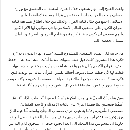
ولفت الفليج إلى أنهم يسعون خلال الفترة المقبلة الى التنسيق مع وزارة
الاوقاف وبعض الجهات ذات العلاقة حول هذا المشروع لاطلاقه للعالم
الاسلامي اجمع من خلال كتابة القران وكذلك من خلال اطلاق مسابقة كتابة
القران الكريم على مستوى العالم الاسلامي والتي سيكون لها الاثر الكبير
وأنهم يسعون أن تكون برعاية كريمة من خادم الحرمين الشريفين الملك
سلمان يحفظه الله.
من جانبه قال المدير التنفيذي للمشروع السيد “غسان بهاء الدين زريق” إن
فكرة هذا المشروع كانت قبل ست سنوات عندما أتمّت ابنته “سدانة” – حفظ
نصف القرآن الكريم وكان عمرها ثمانية أعوام، وأردت مكافأتها وتشجيعها،
فقلت لها لأن خطك جميل سوف أجعلك تكتبين القرآن بيدك، ثم تولدت لدي
فكرة محاكاة مصحف مجمع الملك فهد لطباعة المصحف الشريف، بكتاب يضم
جميع السور وبنفس الطريقة ليخدم كل الناس ويعزز لديهم ملَكَة الحفظ.
ومنْ هنا بدأْتُ العملَ على هذهِ الفكرةِ وأدرجْنا بعضَ التَّعليماتِ الدَّاخليَّةِ، ثمَّ
أضفْنا صفحتينِ بينَّا فيهما الفرقَ بينَ الكتابةِ الإملائيَّةِ والرَّسمِ العثمانيِّ
للمصحفِ الشَّريفِ. وقمْنا بتذهيبِ حرفِ صفحاتِ المجلَّدِ، واستعملْنا هذِه المرَّةَ
ورقَ (كوشيه 90 غرام)، مع تجليد يدوي مغلف من الجلد الفاخر PU، في الواقع
حاولنا ان نفخم من هذا المجلد الى ابعد الحدود حيث ان سيحوي كلام الله بين
دفتيه، وحتى يبقى عند صاحبه سنوات طويلة بعد كتابته دون أن يتأثر بالعوامل