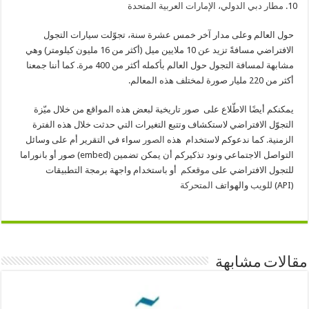
مطار دبي الدولي، الإمارات العربية المتحدة
حول العالم وعلى مدار آخر خمس عشرة سنة، تجوّلت سيارات التجول
الافتراضي مسافةً تزيد عن 10 ملايين ميل (أكثر من 16 مليون كيلومتر) وهي
مشابهة لمسافة التجول حول العالم بأكمله أكثر من 400 مرة. كما أننا جمعنا
أكثر من 220 مليار صورة لمختلف هذه المعالم.
يمكنكم أيضًا الاطّلاع على صور تاريخية لبعض هذه المواقع من خلال ميّزة
التجوّل الافتراضي لاستكشاف وتتبع التغيرات التي حدثت خلال هذه الفترة
الزمنية. كما ندعوكم لاستخدام هذه
الصور
سواء في التقرير أم على وسائل
التواصل الاجتماعي ونود تذكيركم أن يمكن تضمين (embed) صور أو بانوراما
للتجول الافتراضي على
موقعكم
أو باستخدام واجهة برمجة التطبيقات
(API)
للويب
والهواتف
المتحركة
مقالات مشابهة