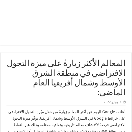
المعالم الأكثر زيارةً على ميزة التجول
الافتراضي في منطقة الشرق
الأوسط وشمال أفريقيا العام
الماضي:
9 يونيو,2022
أعلنت Google اليوم عن أكثر المعالم زيارةً من خلال ميّزة التجول الافتراضي
على خرائط Google في الشرق الأوسط وشمال أفريقيا. توفّر ميزة التجول
الافتراضي فرصةً لاكتشاف معالم تاريخية وثقافية مختلفة وذلك عبر التقاط
صور بنطاق 360 درجة يمكنكم مشاهدتها عبر شاشة الموبايل أو الكمبيوتر. تم