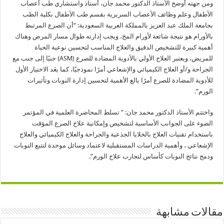
ومن جهته أوضح الأستاذ الدكتور محمد جان، أستاذ واستشاري طب أعصاب
الأطفال وعلم وظائف الأعصاب السريرية بقسم طب الأطفال بكلية الطب
بجامعة الملك عبد العزيز بالمملكة العربية السعودية: “أن الصرع المرتبط
بالأورام هو نتيجة شائعة لأورام المخ، ويجب إدارته طوال مسار المرض وهناك
أهمية كبيرة للتشخيص الدقيق والعلاج المناسب لتحسين نوعية الحياة
للمريض، ويعتبر العلاج الأولي بالأدوية المضادة للصرع (ASM) جنبًا إلى جنب مع
الجراحة و/أو العلاج الكيميائي والإشعاعي أمرًا نموذجيًا، كما يعَد الاختيار الأول
للأدوية المضادة للصرع أمرًا بالغ الأهمية لتحسين إدارة النوبات وتأثيرات
الورم”.
واختتم الأستاذ الدكتور محمد جان: ” تسلط المحاضرة العلمية في المؤتمر
الضوء على الجوانب الأساسية لتشخيص وإمكانية علاج الصرع المؤقت
باستخدام تقنيات العلاج بالخلايا الجذعية والجراحة والعلاج الكيميائي والعلاج
الإشعاعي ، وأهمية الدراسات المستقبلية لاعتماد وسائل موحدة لتتبع النوبات
ودمج نتائج النوبات كأساس لتجارب علاج الورم”.
مقالات مشابهة