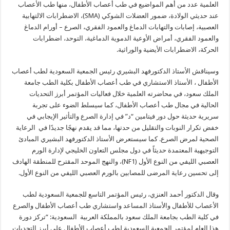
العلمية عدد من أهم المواضيع في طب أعصاب الأطفال، منها طب الأعصاب
عند حديثي الولادة، ضمور العضلات الشوكي (SMA)، الاضطرابات الالتهابية
العصبية، إصابات والتهابات الدماغ والعمود الفقري، الصرع – أورام الدماغ
والعمود الفقري، أمراض الأوعية الدموية الدماغية، التوحد، اضطرابات
الحركة، الاضطرابات الأيضية والوراثية.
وسيناقش الأستاذ الدكتورفهد البشيري رئيس الجمعية السعودية لطب أعصاب
الأطفال ، الأستاذ الاستشاري في طب أعصاب الأطفال بكلية الطب جامعة
الملك سعود، في محاضرته العلمية خلال فعاليات المؤتمر أبرز التحديات
الحالية في مجال طب أعصاب الأطفال، كما سيسلط الضوء على تجربة
سريرية حديثة حول دور فيتامين “د” في إدارة الصرع والتأثير الإيجابي في
خفض تكرار النوبات والتقليل من حدتها، مما قد يقدم نهجًا جديدًا في الرعاية
الصحية لمرض الصرع. كما سيستعرض الأستاذ الدكتورفهد البشيري المبادئ
التوجيهية المعتمدة حديثاً في دول مجلس التعاون الخليجي لإدارة الورم
العصبي الليفي من النوع الأول (NF1)، والنهج الموحد المقترح للمنطقة الهادف
إلى تحسين رعاية المرضى للمصابين بالورم العصبي الليفي من النوع الأول.
وقال الدكتور أحمد العنزي، رئيس المؤتمر التاسع للجمعية السعودية لطب
الأعصاب للأطفال والأستاذ المساعد واستشاري طب أعصاب الأطفال والصرع
في كلية الطب بجامعة الملك سعود بالمملكة العربية السعودية: “تركز دورة
هذا العام لمؤتمر الجمعية السعودية لطب أعصاب الأطفال على أبرز التحديات