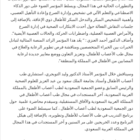
والتطورات الحالية في هذا المجال، ويسلط المؤتمر الضوء على دور الذكاء
الاصطناعي والتعلم الآلي في تشخيص وإدارة الصرع وإعادة التأهيل العصبي،
وأهمية التشخيص المبكر والتدخل المبكر للأطفال ذوي الإعاقة، بالإضافة إلى
جلسات النقاش الفعالة حول أحدث الابتكارات الصحية في إدارة الصرع
والأمراض العصبية العضلية، واضطرابات الحركة، والحالات العصبية الأيضية”.
وأضاف الدكتور أحمد العنزي : ” يعًد هذا المؤتمر الرائد المنصة المثالية لتبادل
الخبرات بين الخبراء المتخصصين ومناقشة فرص تطوير الرعاية والعلاج في
مجال طب الأعصاب للأطفال، وتعزيز التعاون ووضع معايير جديدة لرعاية
المصابين من الأطفال في المملكة والمنطقة”.
وسيناقش خلال المؤتمر الأستاذ الدكتور وليد التويجري، استشاري طب
أعصاب الأطفال وأستاذ بجامعة الملك سعود بن عبد العزيز للعلوم الصحية
والرئيس السابق وعضو الجمعية السعودية لطب أعصاب الأطفال بالمملكة
العربية السعودية، آخر المستجدات في مجال طب أعصاب الأطفال في
المملكة العربية السعودية والآفاق المستقبلية، وسيقدم محاضرة علمية حول
دور الجمعية السعودية لطب أعصاب الأطفال ، كما سيسلط الضوء على
برنامج التدريب في طب الأعصاب للأطفال وتطويره، بالإضافة إلى هيكل
البرنامج وعدد الخريجين على مر السنين و آخر المستجدات في هذا المجال
في المملكة العربية السعودي.