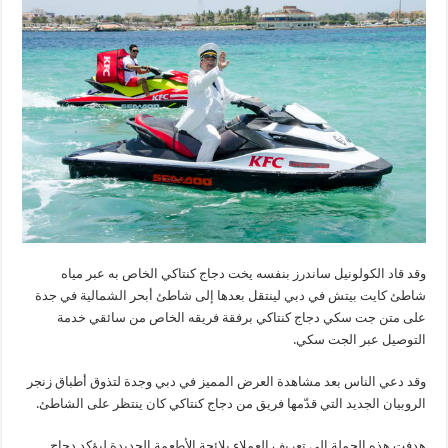
وقد قاد الكولونيل ساندرز بنفسه يخت دجاج كنتاكي الخاص به عبر مياه
شاطئ كايت بيتش في دبي لينتقل بعدها إلى شاطئ أبحر الشمالية في جدة
على متن جت سكي دجاج كنتاكي برفقة فريقه الخاص من سائقي خدمة
التوصيل عبر الجت سكي.
وقد دعي الناس بعد مشاهدة العرض المميز في دبي وجدة لتذوق أطباق زنجر
الروبيان الجديد التي قدّمها فريق من دجاج كنتاكي كان ينتظر على الشاطئ.
هدفت هذه الحملة إلى تعريف العملاء بلائحة الأطعمة الجديدة ليؤكد دجاج