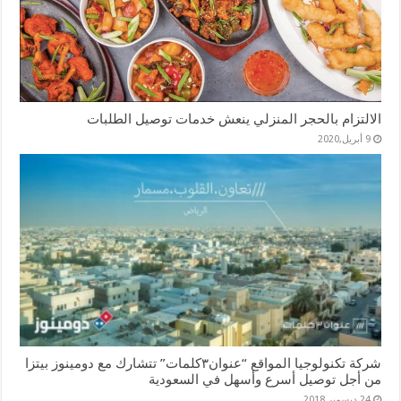
الالتزام بالحجر المنزلي ينعش خدمات توصيل الطلبات
9 أبريل,2020
شركة تكنولوجيا المواقع “عنوان۳كلمات” تتشارك مع دومينوز بيتزا
من أجل توصيل أسرع وأسهل في السعودية
24 ديسمبر,2018