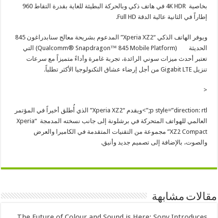
بخاصية 4K HDR في هاتف ذكي وبالحركة البطيئة للغاية بقدرة التقاط 960
إطاراً في الثانية عالية الدقة Full HD.
ويوفر الهاتف الذكي “Xperia XZ2” المدعوم بشريحة معالج سنابدراغون 845
الحديثة (Qualcomm® Snapdragon™ 845 Mobile Platform) التي
تعتبر أحدث ميزات سوني الرائدة، تجربة غامرة وأداءً متميزاً مع سرعات
تنزيل Gigabit LTE من أجل إرضاء عشاق التكنولوجيا الأكثر تطلباً.
<
p style=”direction: rtl;”>
ويقدم “Xperia XZ2” الذي أُطلق أخيراً في المؤتمر
العالمي للهواتف المتحركة في برشلونة إلى جانب نسخته المدمجة “Xperia
XZ2 Compact” مجموعة من التقنيات المتقدمة في الكاميرا والعرض
والصوت، بالإضافة إلى تصميم جديد وأنيق.
مقالات مشابهة
The Future of Colour and Sound is Here: Sony Introduces