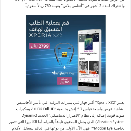
واشتراك لمدة 3 أشهر في “أنغامي بلاس” بقيمة 760 ريالاً سعودياً.
يعتبر “Xperia XZ2” أكثر جهاز غني بميزات الترفيه التي تأسر الأحاسيس
بشاشة عرض واسعة قياس 5.7 إنش بخاصية “HDR Full HD+”، ومكبرات
صوت قوية، إضافة إلى نظام “الاهتزاز الديناميكي” الجديد (Dynamic
Vibration System) الذي يجعل المحتوى نابضاً بالحياة. أما الكاميرا التي تتميز
بخاصية Motion Eye™ فهي الآن الأولى من نوعها في العالم لتسجّل الأفلام