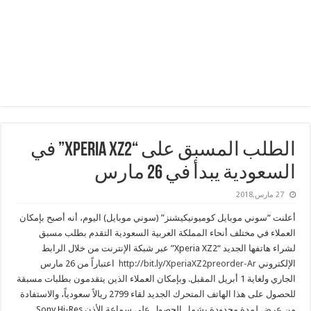
الطلب المسبق على “Xperia XZ2” في
السعودية يبدأ في 26 مارس
27 مارس,2018
أعلنت “سوني موبايل كوميونيكيشنز” (سوني موبايل) اليوم، أنه أصبح بإمكان
العملاء في مختلف أنحاء المملكة العربية السعودية التقدم بطلب مسبق
لشراء هاتفها الجديد “Xperia XZ2” عبر شبكة الإنترنت من خلال الرابط
الإلكتروني
http://bit.ly/XperiaXZ2preorder-Ar
اعتباراً من 26 مارس
الجاري ولغاية 1 أبريل المقبل. وبإمكان العملاء الذين يتقدمون بطلبات مسبقة
للحصول على هذا الهاتف المتحرك الجديد لقاء 2799 ريالاً سعودياً، والاستفادة
من عرض لمدة محدودة يشمل الحصول على سماعة الأذن Sony Hi-Res