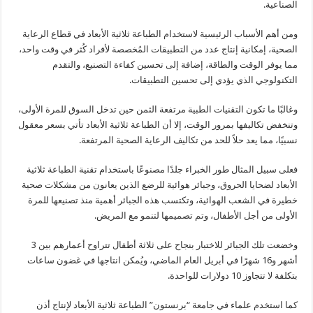
الصناعية.
ومن أهم الأسباب الرئيسية لاستخدام الطباعة ثلاثية الأبعاد في قطاع الرعاية
الصحية، إمكانية إنتاج عدد من التطبيقات المُخصصة لأفراد كُثر في وقت واحد،
مما يوفر الوقت والطاقة، إضافة إلى تحسين كفاءة التصنيع، والتقدم
التكنولوجي الذي يؤدي إلى تحسين التطبيقات.
وغالبًا ما تكون التقنيات الطبية مرتفعة الثمن حين تدخل السوق للمرة الأولى،
وتنخفض تكاليفها بمرور الوقت، إلا أن الطباعة ثلاثية الأبعاد تأتي بسعر معقول
نسبيًا، مما يعد حلاً للحد من تكاليف الرعاية الصحية المرتفعة.
فعلى سبيل المثال طور الخبراء جلدًا مصنوعًا باستخدام تقنية الطباعة ثلاثية
الأبعاد لضحايا الحروق، وجبائر هوائية للرضع الذين يعانون من مشكلات صحية
خطيرة في الشعب الهوائية، وتكتسب هذه الجبائر أهمية منذ تصنيعها للمرة
الأولى من أجل الأطفال، وتم تصميمها لتنمو مع المريض.
وخضعت تلك الجبائر للاختبار بنجاح على ثلاثة أطفال تتراوح أعمارهم بين 3
أشهر و16 شهرًا في أبريل العام الماضي، ويُمكن انتاجها في غضون ساعات
بتكلفة لا تتجاوز 10 دولارات للواحدة.
كما استخدم علماء في جامعة “برنستون” الطباعة ثلاثية الأبعاد لإنتاج أذن