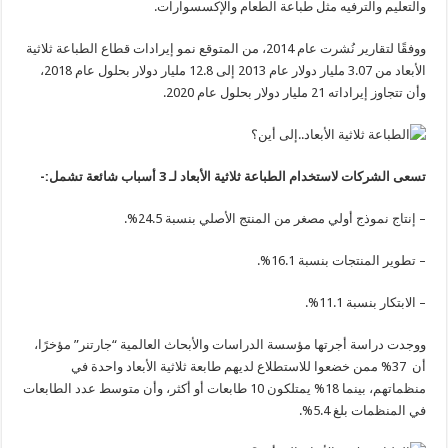
والتعليم والترفيه مثل طباعة الطعام والإكسسوارات.
ووفقًا لتقارير نُشرت عام 2014، من المتوقع نمو إيرادات قطاع الطباعة ثلاثية
الأبعاد من 3.07 مليار دولار عام 2013 إلى 12.8 مليار دولار بحلول عام 2018،
وأن تتجاوز إيراداته 21 مليار دولار بحلول عام 2020.
تسعى الشركات لاستخدام الطباعة ثلاثية الأبعاد لـ 3 أسباب شائعة تشمل:-
– إنتاج نموذج أولي مصغر من المنتج الأصلي بنسبة 24.5%.
– تطوير المنتجات بنسبة 16.1%.
– الابتكار بنسبة 11.1%.
ووجدت دراسة أجرتها مؤسسة الدراسات والأبحاث العالمية “جارتنر” مؤخرًا،
أن 37% ممن خضعوا للاستطلاع لديهم طابعة ثلاثية الأبعاد واحدة في
منظماتهم، بينما 18% يمتلكون 10 طابعات أو أكثر، وأن متوسط عدد الطابعات
في المنظمات بلغ 5.4%.