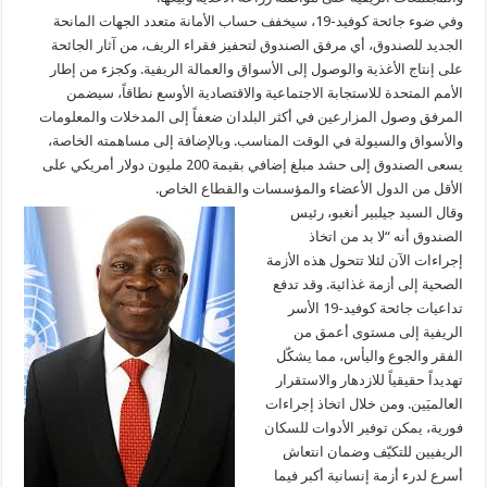
وفي ضوء جائحة كوفيد-19، سيخفف حساب الأمانة متعدد الجهات المانحة
الجديد للصندوق، أي مرفق الصندوق لتحفيز فقراء الريف، من آثار الجائحة
على إنتاج الأغذية والوصول إلى الأسواق والعمالة الريفية. وكجزء من إطار
الأمم المتحدة للاستجابة الاجتماعية والاقتصادية الأوسع نطاقاً، سيضمن
المرفق وصول المزارعين في أكثر البلدان ضعفاً إلى المدخلات والمعلومات
والأسواق والسيولة في الوقت المناسب. وبالإضافة إلى مساهمته الخاصة،
يسعى الصندوق إلى حشد مبلغ إضافي بقيمة 200 مليون دولار أمريكي على
الأقل من الدول الأعضاء والمؤسسات والقطاع الخاص.
وقال السيد جيلبير أنغبو، رئيس
الصندوق أنه “لا بد من اتخاذ
إجراءات الآن لئلا تتحول هذه الأزمة
الصحية إلى أزمة غذائية. وقد تدفع
تداعيات جائحة كوفيد-19 الأسر
الريفية إلى مستوى أعمق من
الفقر والجوع واليأس، مما يشكّل
تهديداً حقيقياً للازدهار والاستقرار
العالميَين. ومن خلال اتخاذ إجراءات
فورية، يمكن توفير الأدوات للسكان
الريفيين للتكيّف وضمان انتعاش
أسرع لدرء أزمة إنسانية أكبر فيما