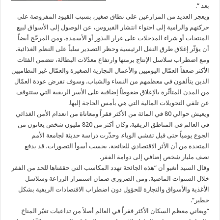
بعد “.
ويعجز العديد من المزارعين على نطاق صغير، بسبب القيود المفروضة على
حركتهم والرامية إلى احتواء انتشار الفيروس، عن الوصول إلى الأسواق لبيع
المنتجات أو شراء المدخلات على غرار البذور أو الأسمدة. ومن المرجّح أيضاً
أن يؤثّر إغلاق طرق النقل الرئيسية وحظر التصدير سلباً على النظم الغذائية.
ومع اضطراب سلاسل الإنتاج برمتها وارتفاع معدّلات البطالة، تتضمن الفئات
الأكثر ضعفاً العمّال اليوميين والأعمال التجارية الصغيرة والعمّال غير النظاميين
الذين يتألفون في معظمهم من النساء والشباب. وسوف تفرض عودة العمّال
من المدن المتأثّرة بالإغلاق ضغوطاً إضافية على الأسر الريفية التي ستتوقف
عن تلقي التحويلات المالية التي هي بأمس الحاجة إليها.
ويعيش حوالي 80 في المائة من الأكثر فقراً ومعاناة من انعدام الأمن الغذائي
في العالم في المناطق الريفية. وكان أكثر من 820 مليون شخص يعانون من
الجوع يومياً حتى قبل تفشي الوباء. وحذّرت دراسة حديثة لجامعة الأمم
المتحدة من أن الأثر الاقتصادي للجائحة، بحسب أسوأ التصورات، قد يدفع
نصف مليار شخص إضافي إلى دوامة الفقر.
وقال السيد أنغبو أن “هذه الجائحة تهدد المكاسب التي حققناها للحد من الفقر
خلال السنوات الماضية. ومن الضروري ضمان استمرار الزراعة وسلاسل
الأغذية والأسواق والتجارة للحؤول دون اضطراب الاقتصادات الريفية بشكل
خطير”.
“ويعاني معظم السكان الأكثر فقراً في العالم أصلاً من تداعيات تغيّر المناخ