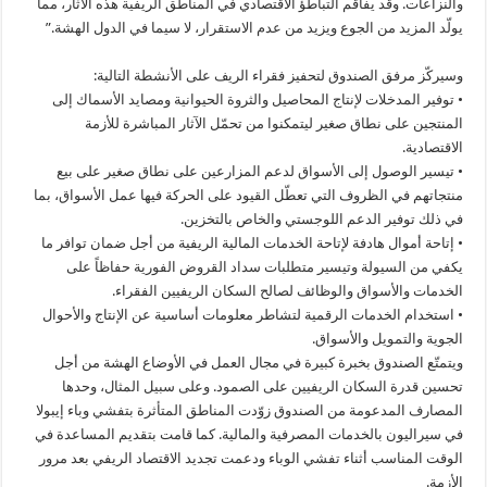
والنزاعات. وقد يفاقم التباطؤ الاقتصادي في المناطق الريفية هذه الآثار، مما
يولّد المزيد من الجوع ويزيد من عدم الاستقرار، لا سيما في الدول الهشة.”
وسيركّز مرفق الصندوق لتحفيز فقراء الريف على الأنشطة التالية:
• توفير المدخلات لإنتاج المحاصيل والثروة الحيوانية ومصايد الأسماك إلى
المنتجين على نطاق صغير ليتمكنوا من تحمّل الآثار المباشرة للأزمة
الاقتصادية.
• تيسير الوصول إلى الأسواق لدعم المزارعين على نطاق صغير على بيع
منتجاتهم في الظروف التي تعطّل القيود على الحركة فيها عمل الأسواق، بما
في ذلك توفير الدعم اللوجستي والخاص بالتخزين.
• إتاحة أموال هادفة لإتاحة الخدمات المالية الريفية من أجل ضمان توافر ما
يكفي من السيولة وتيسير متطلبات سداد القروض الفورية حفاظاً على
الخدمات والأسواق والوظائف لصالح السكان الريفيين الفقراء.
• استخدام الخدمات الرقمية لتشاطر معلومات أساسية عن الإنتاج والأحوال
الجوية والتمويل والأسواق.
ويتمتّع الصندوق بخبرة كبيرة في مجال العمل في الأوضاع الهشة من أجل
تحسين قدرة السكان الريفيين على الصمود. وعلى سبيل المثال، وحدها
المصارف المدعومة من الصندوق زوّدت المناطق المتأثرة بتفشي وباء إيبولا
في سيراليون بالخدمات المصرفية والمالية. كما قامت بتقديم المساعدة في
الوقت المناسب أثناء تفشي الوباء ودعمت تجديد الاقتصاد الريفي بعد مرور
الأزمة.