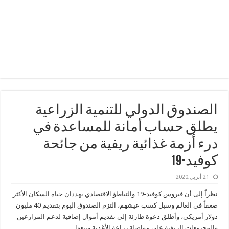
الصندوق الدولي للتنمية الزراعية
يطلق حساب أمانة للمساعدة في
درء أزمة غذائية ريفية من جائحة
كوفيد-19
21 أبريل,2020
نظراً إلى أن فيروس كوفيد-19 والتباطؤ الاقتصادي يهددان حياة السكان الأكثر
ضعفاً في العالم وسبل كسب عيشهم، التزم الصندوق اليوم بتقديم 40 مليون
دولار أمريكي، وأطلق دعوة طارئة إلى تقديم أموال إضافية لدعم المزارعين
والمجتمعات الريفية على مواصلة زراعة الأغذية وبيعها.