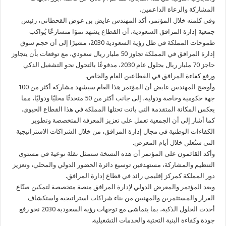
المشاركة والرعاة الداعمين.
وفي كلمته خلال المؤتمر، أكد المهندس عايض بن عوض القحطاني، رئيس
جمعية إدارة المرافق السعودية، أن القطاع يشهد نموًا متسارعًا يُواكب
طموحات المملكة في ظل رؤية السعودية 2030، مشيرًا إلى أن حجم سوق
إدارة المرافق في المملكة تجاوز 50 مليار ريال سعودي، مع توقعات بأن يتجاوز
حاجز 70 مليار ريال بحلول عام 2030، مدفوعًا بالتحول نحو التشغيل الذكي
ورفع كفاءة المرافق في القطاعين العام والخاص.
وأوضح المهندس عايض أن المؤتمر هذا العام سيشهد مشاركة أكثر من 100
جهة حكومية وخاصة ودولية، إلى جانب أكثر من 50 متحدثًا محليًا ودوليًا، مما
يعكس المكانة المتقدمة التي باتت تحتلها المملكة في هذا القطاع الحيوي.
كما أشار إلى أن الجمعية تعمل على تعزيز المعرفة المتخصصة وتطوير
الكفاءات الوطنية في مجال إدارة المرافق، من خلال الشراكات الاستراتيجية
التي ستُعلن خلال أيام المعرض.
وأكد القائمون على المؤتمر أن هذه النسخة ستمثل نقلة نوعية في مستوى
التنظيم والمشاركة، مستهدفين توسيع دائرة الحضور الدولي والمحلي، وتعزيز
دور المملكة كمركز إقليمي رائد في قطاع إدارة المرافق.
ويعد المؤتمر والمعرض الدولي لإدارة المرافق منصة متخصصة لتمكين صنّاع
القرار والمستثمرين والمهنيين من بناء شراكات استراتيجية واستكشاف
أحدث الحلول الذكية، بما يتماشى مع توجهات رؤية السعودية 2030 نحو رفع
جودة وكفاءة البنية التحتية والخدمات التشغيلية.