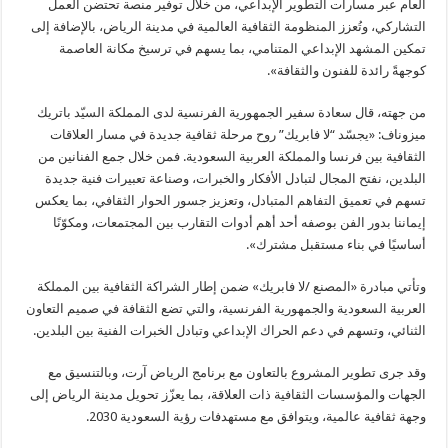
العام عبر مسارات التطوير الإبداعي، من خلال توفير منصة تحتضن العمل
التشاركي، وتُعزز المنظومة الثقافية العالمية في مدينة الرياض، بالإضافة إلى
تمكين المشهد الإبداعي المتنامي، بما يسهم في ترسيخ مكانة العاصمة
كوجهةً رائدة للفنون والثقافة».
من جهته، قال سعادة سفير الجمهورية الفرنسية لدى المملكة السيّد باتريك
ميزوناف: «يجسّد “لا فابريك” روح مرحلة ثقافية جديدة في مسار العلاقات
الثقافية بين فرنسا والمملكة العربية السعودية. فمن خلال جمع الفنانين من
البلدين، نفتح المجال لتبادل الأفكار والخبرات، وصناعة تعبيرات فنية جديدة
تسهم في تعميق التفاهم المتبادل، وتعزيز جسور الحوار الثقافي، بما يعكس
إيماننا بدور الفن بوصفه أحد أهم أدوات التقارب بين المجتمعات، ومكوّنًا
أساسيًا في بناء مستقبل مشترك».
وتأتي مبادرة «المصنع /لا فابريك» ضمن إطار الشراكة الثقافية بين المملكة
العربية السعودية والجمهورية الفرنسية، والتي تضع الثقافة في صميم التعاون
الثنائي، وتسهم في دعم الحراك الإبداعي وتبادل الخبرات الفنية بين البلدين.
وقد جرى تطوير المشروع بالتعاون مع برنامج الرياض آرت، وبالتنسيق مع
الجهات والمؤسسات الثقافية ذات العلاقة، بما يعزّز تحويل مدينة الرياض إلى
وجهة ثقافية عالمية، ويتوافق مع مستهدفات رؤية السعودية 2030.