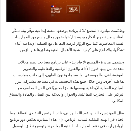
وصُمّمت مبادرة «المصنع /لا فابريك» بوصفها منصة إبداعية توفّر بيئة تمكّن
الفنانين من تطوير أفكارهم، ومشاركتها ضمن مجال واسع من الممارسات
الفنية المعاصرة، كما تتيح للزوّار فرصة التفاعل مع العملية الإبداعية أثناء
تشكّلها، والاطلاع على كيفية نشوء الأعمال الفنية وتطوّرها عبر الزمن.
وتشتمل مبادرة «المصنع /لا فابريك» على برنامج مصاحب يضم مجالات
متعددة، من بينها فنون الأداء، والفنون الرقمية والتفاعلية، والتصوير
الفوتوغرافي، والموسيقى، والسينما، وفنون الطهي، إلى جانب ممارسات
تفاعلية أخرى. ومن خلال جمع هذه التخصصات في مساحة مشتركة، تبرز
المبادرة العملية الإبداعية بوصفها عنصرًا محوريًا في الفن المعاصر، مع
التركيز على التجارب التفاعلية، والحوار، والعلاقة بين الفنان والمادة والسياق
المكاني.
وقال المهندس خالد بن عبد الله الهزاني، نائب الرئيس التنفيذي لقطاع نمط
الحياة في الهيئة الملكية لمدينة الرياض: «إن هذه المبادرة تعكس دور برنامج
الرياض آرت في دعم الممارسات الفنية المعاصرة، وتوسيع نطاق الوصول