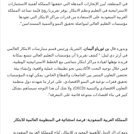
في المنطقة، تُبرز الإنجازات المذهلة التي حققتها المملكة أهمية الاستثمارات
الاستراتيجية في التعليم ونظم الابتكار. يوفر تقريرنا رؤىً قيّمة تساعد المملكة
العربية السعودية على الاستفادة من قدرات مراكز الابتكار التي تقودها
مؤسسات التعليم العالي لمواصلة تحقيق النمو والتنمية المستدامين”.
وبدوره قال
بن ثورياو أليمان
، الشريك ورئيس قسم ممارسات الابتكار العالمي
في آرثر دي ليتل: ” كشف تقريرنا أن مؤسسات التعليم العالي تتمتع بمكانة
فريدة تؤهلها لقيادة مراكز ابتكار تتماشى مع الخطط الاستراتيجية الوطنية،
فمن خلال توجيه البحث الأكاديمي نحو تطبيقات عملية واقعية، وإنشاء بيئة
تحتضن التعاون المثمر بين الجامعات والقطاع الخاص، يمكن لهذه المؤسسات
تحقيق قفزات نوعية في النمو الاقتصادي، على غرار ما شهدته دول منظمة
التعاون الاقتصادي والتنمية (OECD). ولا شك أن هذا التوجه سيساهم بشكل
كبير في بناء اقتصادات متنوعة قائمة على المعرفة”.
المملكة العربية السعودية: فرصة استثنائية في المنظومة العالمية للابتكار
ومع إدراك الدول للأهمية المحوري للابتكار، تُتاح للمملكة العربية السعودية