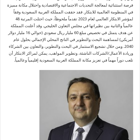
فرصة استثنائية لمعالجة التحديات الاجتماعية والاقتصادية واحتلال مكانة مميزة
في المنظومة العالمية للابتكار. فقد حققت المملكة العربية السعودية وفقاً
لمؤشر الابتكار العالمي لعام 2023 تقدماً ملحوظاً، حيث احتلت المرتبة 48
عالمياً والثانية بين نظيراتها في مجلس التعاون الخليجي. وقد أعلنت المملكة
عن هدف يتمثل في تخصيص مبلغ 60 مليار ريال سعودي (حوالي 16 مليار دولار
أمريكي) لمساهمة البحث والتطوير في الناتج المحلي الإجمالي بحلول عام
2040. ومن خلال تشجيع الاستثمار في البحث والتطوير، والتعاون بين الشركاء
وريادة الأعمال/الشركات الناشئة، وتطوير المواهب، يمكن لمراكز الابتكار أن
تلعب دوراً مهماً في تعزيز مكانة المملكة العربية السعودية إقليمياً وعالمياً.