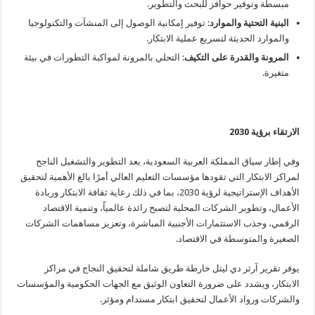
مبسطة وتوفير حوافز للبحث والتطوير.
البنية التحتية والموارد
: توفير إمكانية الوصول إلى المنشآت والتكنولوجيا
والموارد الحديثة لتسريع عملية الابتكار.
المرونة والقدرة على التكيف
: التحلي بالمرونة لمواكبة التطورات في بيئة
متغيرة.
الارتقاء برؤية 2030
وفي إطار سياق المملكة العربية السعودية، يعد التطوير والتشغيل الناجح
لمراكز الابتكار التي تقودها مؤسسات التعليم العالي أمرًا بالغ الأهمية لتحقيق
الأهداف الإستراتيجية لرؤية 2030، بما في ذلك رعاية ثقافة الابتكار وريادة
الأعمال، وتطوير الشركات المحلية لتصبح رائدة عالمياً، وتنمية الاقتصاد
الرقمي، وجذب الاستثمارات الأجنبية المباشرة، وتعزيز مساهمات الشركات
الصغيرة والمتوسطة في الاقتصاد.
يوفر تقرير آرثر دي ليتل خارطة طريق شاملة لتحقيق النجاج في مراكز
الابتكار، ويشدد على ضرورة التعاون الوثيق مع الجهات الحكومية والمؤسسات
والشركات ورواد الأعمال لتحقيق ابتكار مستدام ومؤثر.