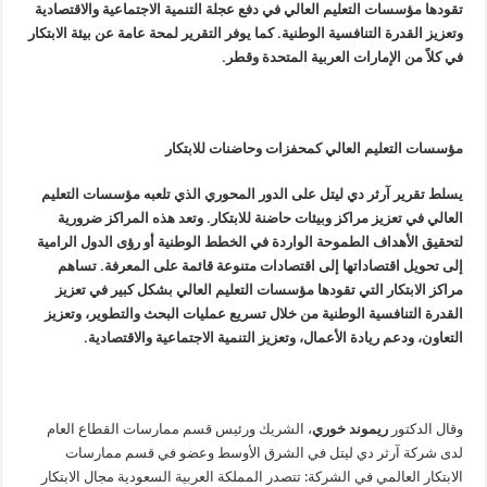
تقودها مؤسسات التعليم العالي في دفع عجلة التنمية الاجتماعية والاقتصادية
وتعزيز القدرة التنافسية الوطنية. كما يوفر التقرير لمحة عامة عن بيئة الابتكار
في كلاً من الإمارات العربية المتحدة وقطر.
مؤسسات التعليم العالي كمحفزات وحاضنات للابتكار
يسلط تقرير آرثر دي ليتل على الدور المحوري الذي تلعبه مؤسسات التعليم
العالي في تعزيز مراكز
و
بيئات حاضنة للابتكار. وتعد هذه المراكز ضرورية
لتحقيق الأهداف الطموحة الواردة في الخطط الوطنية أو رؤى الدول الرامية
إلى تحويل اقتصاداتها إلى اقتصادات متنوعة قائمة على المعرفة. تساهم
مراكز الابتكار التي تقودها مؤسسات التعليم العالي بشكل كبير في تعزيز
القدرة التنافسية الوطنية من خلال تسريع عمليات البحث والتطوير، وتعزيز
التعاون، ودعم ريادة الأعمال، وتعزيز التنمية الاجتماعية والاقتصادية.
وقال الدكتور
ريموند خوري
، الشريك ورئيس قسم ممارسات القطاع العام
لدى شركة آرثر دي ليتل في الشرق الأوسط وعضو في قسم ممارسات
الابتكار العالمي في الشركة: تتصدر المملكة العربية السعودية مجال الابتكار