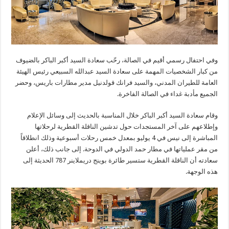
وفي احتفال رسمي أقيم في الصالة، رحّب سعادة السيد أكبر الباكر بالضيوف
من كبار الشخصيات المهمة على سعادة السيد عبدالله السبيعي رئيس الهيئة
العامة للطيران المدني، والسيد فرانك قولدنيل مدير مطارات باريس، وحضر
الجميع مأدبة غداء في الصالة الفاخرة.
وقام سعادة السيد أكبر الباكر خلال المناسبة بالحديث إلى وسائل الإعلام
وإطلاعهم على آخر المستجدات حول تدشين الناقلة القطرية لرحلاتها
المباشرة إلى نيس في 4 يوليو بمعدل خمس رحلات أسبوعية وذلك انطلاقاً
من مقر عملياتها في مطار حمد الدولي في الدوحة. إلى جانب ذلك، أعلن
سعادته أن الناقلة القطرية ستسير طائرة بوينج دريملاينر 787 الحديثة إلى
هذه الوجهة.