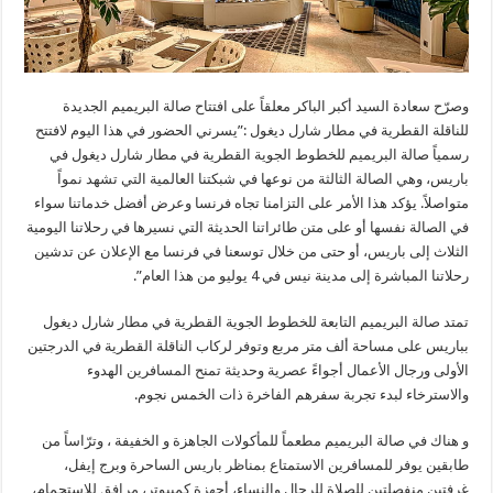
وصرّح سعادة السيد أكبر الباكر معلقاً على افتتاح صالة البريميم الجديدة
للناقلة القطرية في مطار شارل ديغول :”يسرني الحضور في هذا اليوم لافتتح
رسمياً صالة البريميم للخطوط الجوية القطرية في مطار شارل ديغول في
باريس، وهي الصالة الثالثة من نوعها في شبكتنا العالمية التي تشهد نمواً
متواصلاً. يؤكد هذا الأمر على التزامنا تجاه فرنسا وعرض أفضل خدماتنا سواء
في الصالة نفسها أو على متن طائراتنا الحديثة التي نسيرها في رحلاتنا اليومية
الثلاث إلى باريس، أو حتى من خلال توسعنا في فرنسا مع الإعلان عن تدشين
رحلاتنا المباشرة إلى مدينة نيس في 4 يوليو من هذا العام”.
تمتد صالة البريميم التابعة للخطوط الجوية القطرية في مطار شارل ديغول
بباريس على مساحة ألف متر مربع وتوفر لركاب الناقلة القطرية في الدرجتين
الأولى ورجال الأعمال أجواءً عصرية وحديثة تمنح المسافرين الهدوء
والاسترخاء لبدء تجربة سفرهم الفاخرة ذات الخمس نجوم.
و هناك في صالة البريميم مطعماً للمأكولات الجاهزة و الخفيفة ، وترّاساً من
طابقين يوفر للمسافرين الاستمتاع بمناظر باريس الساحرة وبرج إيفل،
غرفتين منفصلتين للصلاة للرجال والنساء، أجهزة كمبيوتر، مرافق للاستحمام،