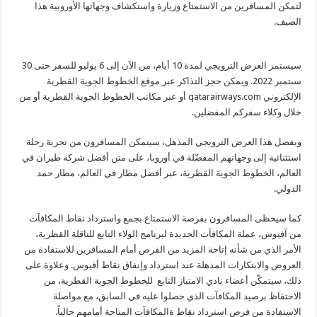
لتمكن المسافرين من الاستمتاع وزيارة واستكشاف وجهاتها الأوروبية هذا
الصيف.
سيستمر العرض الترويجي لمدة 10 أيام، من الآن إلى 6 يوليو للسفر حتى 30
سبتمبر 2022. ويمكن حجز التذاكر عبر موقع الخطوط الجوية القطرية
الإلكتروني qatarairways.com أو عبر مكاتب الخطوط الجوية القطرية أو من
خلال وكلاء سفركم المفضلين.
وبفضل هذا العرض الترويجي المذهل، سيتمكن المسافرون من تجربة رحلة
استثنائية إلى وجهاتهم المفضّلة في أوروبا، على متن أفضل شركة طيران في
العالم، الخطوط الجوية القطرية، عبر أفضل مطار في العالم، مطار حمد
الدولي.
كما سيحظى المسافرون بفرصة الاستمتاع بجمع واسترداد نقاط المكافآت
من آفيوس، عملة المكافآت الجديدة لبرنامج الولاء التابع للناقلة القطرية،
الأمر الذي من شأنه إتاحة المزيد من الفرص أمام المسافرين للاستفادة من
العروض والابتكارات المذهلة عند استرداد وإنفاق نقاط أفيوس. وعلاوة على
ذلك، سيتمكّن أعضاء نادي الامتياز التابع للخطوط الجوية القطرية، من
الاحتفاظ برصيد المكافآت الذي حصلوا عليه في السابق، مع مواصلة
الاستفادة من فرص استرداد نقاط ةالمكافآت المتاحة أمامهم حالياً.