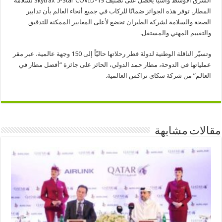
الشرق الأوسط وآسيا يحصل على تصنيف Skytrax 5-Star COVID-19 لسلامة
المطار. توفر هذه الجوائز ضمانًا للركاب في جميع أنحاء العالم بأن تدابير
الصحة والسلامة لشركة الطيران تخضع لأعلى المعايير الممكنة للتدقيق
والتقييم المهني والمستقل.
وتسيّر الناقلة الوطنية لدولة قطر رحلاتها حاليّاً إلى 150 وجهة عالمية، عبر مقر
عملياتها في الدوحة، مطار حمد الدولي، الحائز على جائزة “أفضل مطار في
العالم” من شركة سكاي تراكس العالمية.
مقالات مشابهة