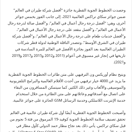
وحصدت الخطوط الجوية القطرية جائزة “أفضل شركة طيران في العالم”
ضمن جوائز سكاي تراكس العالمية 2021، إلى جانب الفوز بخمس جوائز
أخرى، وهي: “أفضل درجة رجال أعمال في العالم”، و”أفضل صالة لدرجة رجال
الأعمال في العالم”، و”أفضل مقعد على درجة رجال الأعمال في العالم”،
و”أفضل خدمات طعام على درجة رجال الأعمال في العالم”، و”أفضل شركة
طيران في الشرق الأوسط”. وتتصدر الناقلة الوطنية لدولة قطر شركات
الطيران العالمية بعد الفوز بجائزة الأفضل في العالم للمرة السادسة في
تاريخها في إنجاز غير مسبوق في أعوام (2011 و2012 و2015 و2017 و2019
و2021).
ويتيح نظام أوريكس ون الترفيهي على متن طائرات الخطوط الجوية القطرية
ما يزيد عن 4000 خيار ترفيهي من أحدث الأفلام العالمية والبرامج التلفزيونية
والموسيقى والألعاب وغير ذلك الكثير. كما سيتمكن المسافرون من البقاء
على اتصال مع أصدقائهم وعائلاتهم على متن الطائرة من خلال استخدام
خدمة الإنترنت اللاسلكي وخدمة الرسائل GSM الحائزة على جوائز عالمية.
وأصبحت الخطوط الجوية القطرية أيضًا أول شركة طيران عالمية في العالم
تحقق تصنيف سلامة الخطوط الجوية كوفيد-19 المرموق من فئة 5 نجوم من
قبل سكاي تراكس. يأتي ذلك بعد نجاح مطار حمد الدولي كأول مطار في