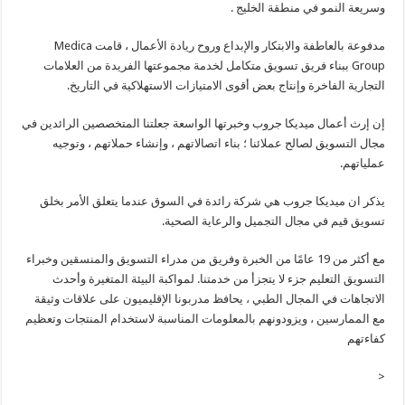
وسريعة النمو في منطقة الخليج .
مدفوعة بالعاطفة والابتكار والإبداع وروح ريادة الأعمال ، قامت Medica
Group ببناء فريق تسويق متكامل لخدمة مجموعتها الفريدة من العلامات
التجارية الفاخرة وإنتاج بعض أقوى الامتيازات الاستهلاكية في التاريخ.
إن إرث أعمال ميديكا جروب وخبرتها الواسعة جعلتنا المتخصصين الرائدين في
مجال التسويق لصالح عملائنا ؛ بناء اتصالاتهم ، وإنشاء حملاتهم ، وتوجيه
عملياتهم.
يذكر ان ميديكا جروب هي شركة رائدة في السوق عندما يتعلق الأمر بخلق
تسويق قيم في مجال التجميل والرعاية الصحية.
مع أكثر من 19 عامًا من الخبرة وفريق من مدراء التسويق والمنسقين وخبراء
التسويق التعليم جزء لا يتجزأ من خدمتنا. لمواكبة البيئة المتغيرة وأحدث
الاتجاهات في المجال الطبي ، يحافظ مدربونا الإقليميون على علاقات وثيقة
مع الممارسين ، ويزودونهم بالمعلومات المناسبة لاستخدام المنتجات وتعظيم
كفاءتهم
<