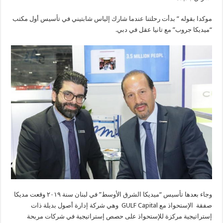
موكدا بقوله ” بدأت رحلتنا عندما شارك إلياس شابتيني في تأسيس أول مكتب
“ميديكا جروب” مع تانيا عقل في دبي.
وجاء بعدها تأسيس “ميديكا الشرق الأوسط” في لبنان سنة ٢٠١٩ وقعت مديكا
صفقة الإستحواذ مع GULF Capital وهي شركة إدارة أصول بديلة ذات
إستراتيجية مركزة للإستحواذ على حصص إستراتيجية في شركات مربحة