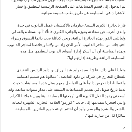
ثم الدخول إلى قسم المسابقات على الصفحة الرئيسية للتطبيق واختيار
الاشتراك في المسابقة عن طريق طلب قسيمة مجانية.
فاز بالجائزة الكبرى السيد/ جيارمان بالاكيشنان عميل الدانوب في جدة،
والذي أعرب عن سعادته بفوزه بالجائزة الكبرى قائلًا: “أنها لسعادة بالغة لي
ولعائلتي الفوز بهذه الجائزة الرائعة، ونحن كعائلة نحب دائما التسوق وشراء
احتياجاتنا من متاجر الدانوب الأمر الذي زاد من ولائنا وإخلاصنا لمتاجر الدانوب.
وبهذه المناسبة أود أن أشكر إدارة أسواق الدانوب لتنظيمها مثل هذه
المسابقة الرائعة وطريقة إدارتهم لها”.
وتعليقًا على ذلك، علقّ السيد/ وليد عبد الرزاق بن داود الرئيس التنفيذي
للقطاع التجاري في شركة بن داود القابضة، “عملاؤنا هم صميم اهتمامنا
وأعمالنا، لذا نحرص دائماً على التواصل معهم بمثل هذه المسابقات؛ حيث
لدينا تاريخ طويل في تقديم المسابقات الشيقة على مدار سنوات سابقة. وقد
أسعدني ردود الفعل الكبيرة التي أوجدتها المسابقة بيننا وبين عملائنا الكرام
والتي افتخرنا بتقديمها إلى جانب ” كوزمو” العلامة التجارية الشهيرة للعناية
بالشعر والبشرة والجسم. وأود أن اختتم بتهنئة جميع الفائزين بالمسابقة،
شاكرًا كل من شارك فيها”.
<