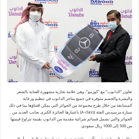
تعاون “الدانوب” مع “كوزمو”، وهي علامة تجارية مشهورة للعناية بالشعر
والبشرة والجسم متوفرة في جميع متاجر الدانوب في تنظيم ورعاية
المسابقة من خلال طرح مجموعة من الجوائز التي يمكن اقتناؤها بما في ذلك
سيارة مرسيدس الفئة (A-class) باعتبارها الجائزة الكبرى بجانب العديد من
الجوائز والتي تشمل قسائم شرائية مقدمة من الدانوب بقيمة تتراوح قيمتها
من 500 إلى 1000 ريال سعودي.
تطلبت المسابقة شروطًا بسيطة؛ حيث يجب تنزيل تطبيق الدانوب أونلاين،