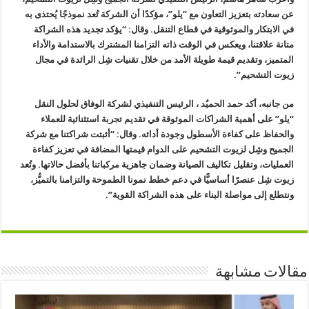
عن سعادته بتعزيز التعاون مع “يلو”، مؤكدًا أن الشركة تُعد نموذجًا يُحتذى به
في الابتكار والموثوقية في قطاع التنقل. وقال: “يؤكد تجديد هذه الشراكة
متانة علاقتنا، ويعكس في الوقت ذاته التزامنا المشترك بالاستدامة والأداء
المتميز، وتقديم قيمة طويلة الأمد من خلال تقنيات شِل الرائدة في مجال
زيوت التشحيم”.
من جانبه، أكد حمد الحميٌد ، الرئيس التنفيذي لشركة الوفاق لحلول النقل
“يلو” على أهمية الشراكات الموثوقة في تقديم تجربة استثنائية للعملاء
والحفاظ على كفاءة الأسطول وجودة أدائه. وقال: “أثبتت شراكتنا مع شركة
الجميح وشِل لزيوت التشحيم على الدوام قيمتها المضافة في تعزيز كفاءة
العمليات، وتقليل تكاليف الصيانة وضمان جاهزية مركباتنا بأفضل حالاتها. وتُعد
زيوت شِل عنصرًا أساسيًّا في دعم خطط نمونا الطموحة والتزامنا بالتميُّز،
ونتطلع إلى مواصلة البناء على هذه الشراكة القوية”.
مقالات مشابهة