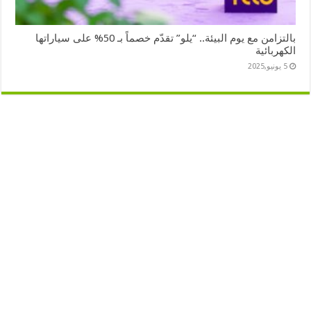
بالتزامن مع يوم البيئة.. “يلو” تقدّم خصماً بـ 50% على سياراتها
الكهربائية
5 يونيو,2025