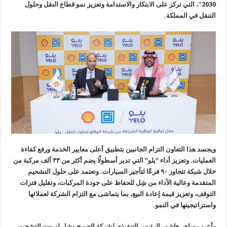
2030″، التي تركز على الابتكار والاستدامة وتعزيز نمو قطاع النقل وحلول
التنقل في المملكة.
ويجسد هذا التعاون التزام الجانبين بتطبيق أعلى معايير الخدمة ورفع كفاءة
العمليات. وتعزيز أداء “يلو” التي تدير أسطولًا يضم أكثر من ٣٣ ألف مركبة من
خلال شبكة تتجاوز ٩٠ فرعًا لتأجير السيارات. وتعتمد على حلول التشحيم
المتقدمة وعالية الأداء من شِل للحفاظ على جودة المركبات، وتقليل فترات
التوقف، وتعزيز قيمة إعادة البيع، بما يتماشى مع التزام الشركة لعملائها
واستراتيجيتها في النمو.
وأعرب ساهر هاشم، الرئيس التنفيذي لشركة الجميح وشِل لزيوت التشحيم،