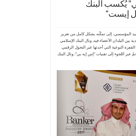
ي” يُكسب البنك
دل إيست”
صعيد المؤسسي، إلى تمكّنه بشكل كامل من تعزيز
 بين البلدان الأعضاء فيه. ونال البنك الإسلامي
ل إيست 2017″، تكريماً لنجاحه في القفزة النوعية التي أحدثها عبر التحول الرقمي
 عبر اللجوء إلى تقنيات “إس إيه بي”. ونال البنك