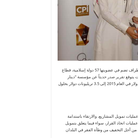
ويدعم البنك الإسلامي للتنمية، وهو مؤسسة تمويل إنمائي متعددة الأطراف تضم في عضويتها 57 دولة إسلامية، قطاع
ت يتوقع
تقرير صدر حديثاً
عن مؤسسة “دينار
ستاندرد” بأن تنمو الأصول المصرفية الإسلامية العالمية من تريليوني دولار في العام 2015 إلى 3.5 تريليونات دولار بحلول
ليات تمويل المشاريع، والارتقاء باستدامة
عمليات اتخاذ القرار، سواء فيما يتعلق بتمويل
 من أجل التخفيف من وطأة الفقر في البلدان