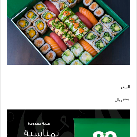
السعر
٢٢٩ ريال