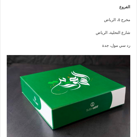
الفروع
مخرج ٥، الرياض
شارع التحلية، الرياض
رد سي مول، جدة