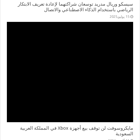
سيسكو وريال مدريد توسعان شراكتهما لإعادة تعريف الابتكار
الرياضي باستخدام الذكاء الاصطناعي والاتصال
15 يوليو,2025
مايكروسوفت لن توقف بيع أجهزة Xbox في المملكة العربية
السعودية