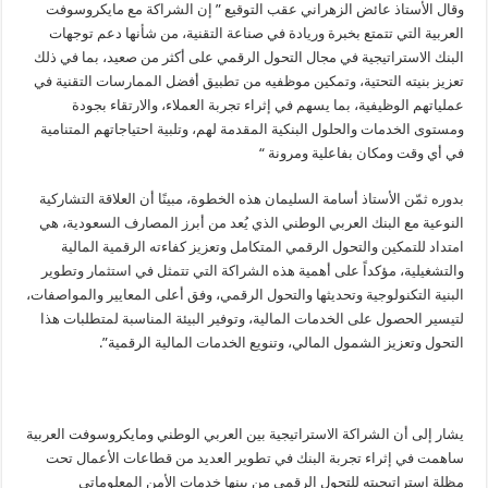
وقال الأستاذ عائض الزهراني عقب التوقيع ” إن الشراكة مع مايكروسوفت
العربية التي تتمتع بخبرة وريادة في صناعة التقنية، من شأنها دعم توجهات
البنك الاستراتيجية في مجال التحول الرقمي على أكثر من صعيد، بما في ذلك
تعزيز بنيته التحتية، وتمكين موظفيه من تطبيق أفضل الممارسات التقنية في
عملياتهم الوظيفية، بما يسهم في إثراء تجربة العملاء، والارتقاء بجودة
ومستوى الخدمات والحلول البنكية المقدمة لهم، وتلبية احتياجاتهم المتنامية
في أي وقت ومكان بفاعلية ومرونة “
بدوره ثمّن الأستاذ أسامة السليمان هذه الخطوة، مبينًا أن العلاقة التشاركية
النوعية مع البنك العربي الوطني الذي يُعد من أبرز المصارف السعودية، هي
امتداد للتمكين والتحول الرقمي المتكامل وتعزيز كفاءته الرقمية المالية
والتشغيلية، مؤكداً على أهمية هذه الشراكة التي تتمثل في استثمار وتطوير
البنية التكنولوجية وتحديثها والتحول الرقمي، وفق أعلى المعايير والمواصفات،
لتيسير الحصول على الخدمات المالية، وتوفير البيئة المناسبة لمتطلبات هذا
التحول وتعزيز الشمول المالي، وتنويع الخدمات المالية الرقمية”.
يشار إلى أن الشراكة الاستراتيجية بين العربي الوطني ومايكروسوفت العربية
ساهمت في إثراء تجربة البنك في تطوير العديد من قطاعات الأعمال تحت
مظلة استراتيجيته للتحول الرقمي من بينها خدمات الأمن المعلوماتي