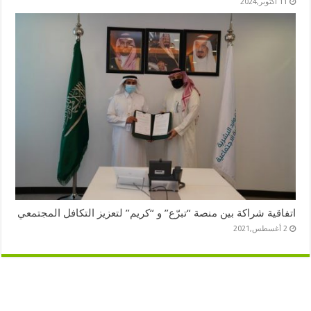
11 أكتوبر,2024
اتفاقية شراكة بين منصة “تبرّع” و “كريم” لتعزيز التكافل المجتمعي
2 أغسطس,2021