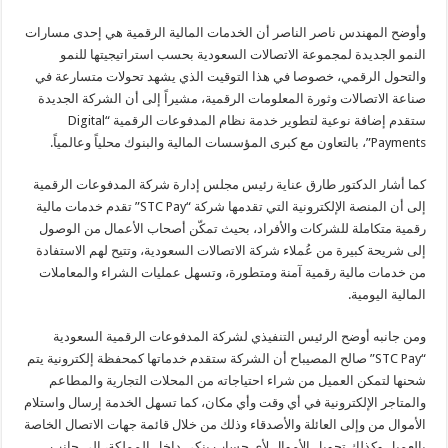
وأوضح المهندس ناصر الناصر أن الخدمات المالية الرقمية هي إحدى مسارات
النمو الجديدة لمجموعة الاتصالات السعودية بحسب استراتيجيتها للنمو
والتحول الرقمي، خصوصا في هذا التوقيت الذي يشهد تحولات متسارعة في
صناعة الاتصالات وثورة المعلومات الرقمية، مشيراً إلى أن الشركة الجديدة
ستقدم إضافة نوعية لتطوير خدمة نظام المدفوعات الرقمية “Digital
Payments”، بالتعاون مع كبرى المؤسسات المالية والبنوك محلياً وعالمياً.
كما أشار الدكتور طارق عناية رئيس مجلس إدارة شركة المدفوعات الرقمية
إلى أن المنصة الإلكترونية التي تقدمها شركة “STC Pay” تقدم خدمات مالية
رقمية متكاملة للشركات والأفراد، بحيث تمكّن أصحاب الأعمال من الوصول
إلى شريحة كبيرة من عُملاء شركة الاتصالات السعودية، وتتيح لهم الاستفادة
من خدمات مالية رقمية آمنة ومتطورة، وتسهل عمليات الشراء والمعاملات
المالية اليومية.
ومن جانبه أوضح الرئيس التنفيذي لشركة المدفوعات الرقمية السعودية
“STC Pay” صالح المصيباح أن الشركة ستقدم خدماتها كمحفظة إلكترونية يتم
شحنها لتمكن العميل من شراء احتياجاته من المحلات التجارية والمطاعم
والمتاجر الإلكترونية في أي وقت وأي مكان، كما تسهل الخدمة إرسال واستلام
الأموال من وإلى العائلة والأصدقاء وذلك من خلال قائمة جهات الاتصال الخاصة
بالعميل وكذلك تحويل الأموال لأي حساب بنكي داخل المملكة، إلى جانب