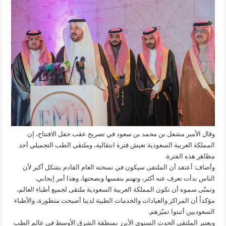
وقال الأمير مشعل بن محمد بن سعود في تصريح عقب حفل الافتتاح، إن
المملكة العربية السعودية تعيش فترة انتقالية، وملتقى الطب التجميلي أحد
مظاهر هذه الفترة.
وأضاف: أعتقد أن الملتقى سيكون في نسخته العام القادم بشكل أكبر لأن
الناس بدأت تعرف عنه أكثر، وتهتم بنفسها وبصحتها، وهذا أمر إيجابي.
وتمنّى سموه أن تكون المملكة العربية السعودية ملتقى لجميع أطباء العالم،
مؤكداً أن المراكز والعيادات والخدمات الطبية لدينا أصبحت متطورة، والأطباء
السعوديين أثبتوا تميّزهم.
ويعتبر الملتقى الحدث السنوي الأبرز بمنطقة الشرق الأوسط في عالم الطب