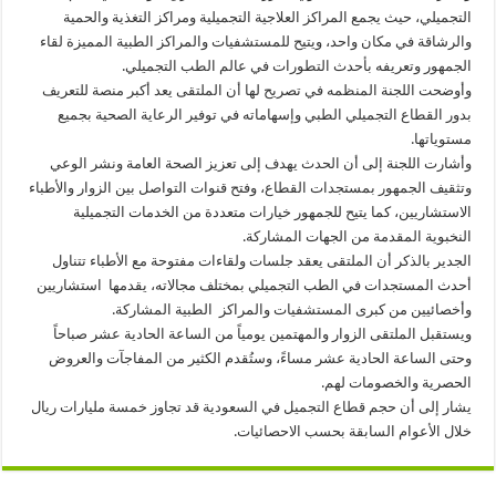
التجميلي، حيث يجمع المراكز العلاجية التجميلية ومراكز التغذية والحمية
والرشاقة في مكان واحد، ويتيح للمستشفيات والمراكز الطبية المميزة لقاء
الجمهور وتعريفه بأحدث التطورات في عالم الطب التجميلي.
وأوضحت اللجنة المنظمه في تصريح لها أن الملتقى يعد أكبر منصة للتعريف
بدور القطاع التجميلي الطبي وإسهاماته في توفير الرعاية الصحية بجميع
مستوياتها.
وأشارت اللجنة إلى أن الحدث يهدف إلى تعزيز الصحة العامة ونشر الوعي
وتثقيف الجمهور بمستجدات القطاع، وفتح قنوات التواصل بين الزوار والأطباء
الاستشاريين، كما يتيح للجمهور خيارات متعددة من الخدمات التجميلية
النخبوية المقدمة من الجهات المشاركة.
الجدير بالذكر أن الملتقى يعقد جلسات ولقاءات مفتوحة مع الأطباء تتناول
أحدث المستجدات في الطب التجميلي بمختلف مجالاته، يقدمها استشاريين
وأخصائيين من كبرى المستشفيات والمراكز الطبية المشاركة.
ويستقبل الملتقى الزوار والمهتمين يومياً من الساعة الحادية عشر صباحاً
وحتى الساعة الحادية عشر مساءً، وستُقدم الكثير من المفاجآت والعروض
الحصرية والخصومات لهم.
يشار إلى أن حجم قطاع التجميل في السعودية قد تجاوز خمسة مليارات ريال
خلال الأعوام السابقة بحسب الاحصائيات.