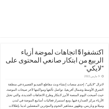
اكتشفوا 5 اتجاهات لموضة أزياء
الربيع من ابتكار صانعي المحتوى على
“لايكي”
9 مارس,2022
لاتزال “لايكي”، إحدى منصات إنشاء وبث مقاطع الفيديو القصيرة في منطقة
الشرق الأوسط وشمال أفريقيا، تواصل تألقها ومواكبتها لآخر صيحات الموضة،
حيث أصبحت اليوم المنصة الأبرز لابتكار وطرح الاتجاهات الجديدة، والتي تحتل
الأزياء مركز الصدارة فيها. ومع استمرار فعاليات أسابيع الموضة في لندن
وميلانو وباريس، وظهور مشاهير النجوم والمؤثرين المفضلين لدينا بإطلالات