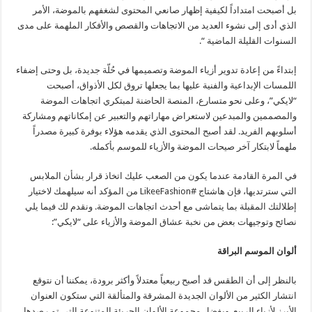
بل أصبحت امتداداً لكيفية إظهار صانعي المحتوى لشغفهم بالموضة، الأمر
الذي أدى إلى نشوء العديد من الاتجاهات والقصص والأفكار الملهمة على مدى
السنوات القليلة الماضية “.
إبتداءً من إعادة تدوير أزياء الموضة وتصميمها في حُلّة جديدة، بل وحتى إضفاء
اللمسات الإبداعية والفنية عليها بما يجعلها تروق لكل الأذواق، أصبحت
“لايكي”، وعلى نحو متسارع، المنصة الحاضنة لمبتكري اتجاهات الموضة
والمصممين والمبدعين لاستعراض مهاراتهم والتعبير عن إمكاناتهم ومشاركة
أسلوبهم الفريد. لقد أصبح المحتوى الذي يقدمه هؤلاء بوفرة كبيرة مصدراً
ملهماً لابتكار آخر صيحات الموضة والأزياء للموسم بأكمله.
في المرة القادمة عندما يكون من الصعب عليك اتخاذ قرار بشأن الملابس
التي سترتديها، فإن هاشتاج #LikeeFashion من المؤكد أنه سيلهمك لاختيار
إطلالتك المقبلة بما يتماشى مع أحدث اتجاهات الموضة. ونقدم لك فيما يلي
نصائح وتوجيهات بعض من نخبة عشاق الموضة والأزياء على “لايكي”:
ألوان الموسم البراقة
بالنظر إلى أن الطقس قد أصبح ربيعياً معتدلاً وأكثر برودة، يمكننا أن نتوقع
انتشار الكثير من الألوان الجديدة المشرقة والمتألقة التي ستكون العنوان
الأبرز لأزياء الربيع. وبفضل مجموعة الألوان الجريئة المتنوعة التي تم رصدها