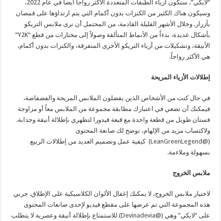
“لايكي”، ستكون أزياء الطبقات المتعددة الأكثر رواجاً أيضاً في عام 2022،
وسيكون هناك الكثير من الكنزات بدون أكمام التي يتم ارتداؤها على قمصان
بأزرار. وخلال الأشهر القليلة القادمة، من المحتمل أن نرى ملابس التريكو
بأشكال عديدة، بدءاً من الأنماط المتألقة وصولاً إلى مختارات من قطع “Y2K”
الأنيقة، وتشكيلات من أزياء التريكو الأخرى المتفرقة، والكنزات بدون أكمام،
هي الأكثر رواجاً.
إطلالات الأزياء المريحة
في حال كنت من الأشخاص الذين يفضلون الملابس المريحة والفضفاضة،
فيمكنك أن تضعي في اعتبارك مطابقة مجموعة من الملابس معاً أو مزاوجة
فستان طويل من قطعة واحدة مع قبعة فيدورا لتظهري بإطلالة أنيقة وجذابة.
ولاكتساب مزيد من الإلهام، توضح لك صانعة المحتوى
(
@LeanGreenLegend
)
كيفية عمل وتصميم العديد من إطلالات الربيع
بسهولة وملاءمة.
ملابس الخروج
لاختيار ملابس الخروج، لا يمكنك إغفال الألوان الكلاسيكية على الإطلاق. جربي
هذه المجموعة التي تم عرضها على مقطع فيديو لإحدى صانعات المحتوى
على “لايكي” وهي (
@Devinadevia
)
للاستمتاع بإطلالة أنيقة وعصرية لا يتطلب