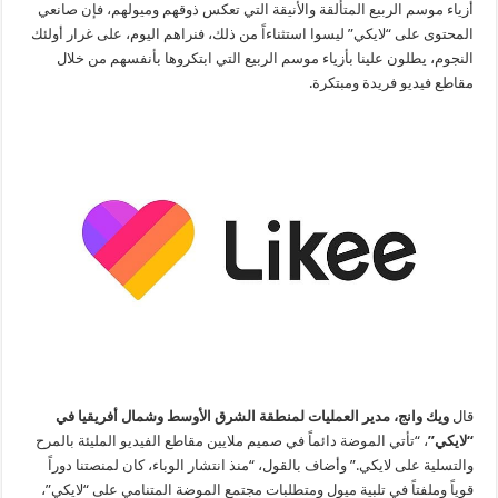
أزياء موسم الربيع المتألقة والأنيقة التي تعكس ذوقهم وميولهم، فإن صانعي
المحتوى على “لايكي” ليسوا استثناءاً من ذلك، فنراهم اليوم، على غرار أولئك
النجوم، يطلون علينا بأزياء موسم الربيع التي ابتكروها بأنفسهم من خلال
مقاطع فيديو فريدة ومبتكرة.
قال
ويك وانج، مدير العمليات لمنطقة الشرق الأوسط وشمال أفريقيا في
“لايكي”
، “تأتي الموضة دائماً في صميم ملايين مقاطع الفيديو المليئة بالمرح
والتسلية على لايكي.” وأضاف بالقول، “منذ انتشار الوباء، كان لمنصتنا دوراً
قوياً وملفتاً في تلبية ميول ومتطلبات مجتمع الموضة المتنامي على “لايكي”،