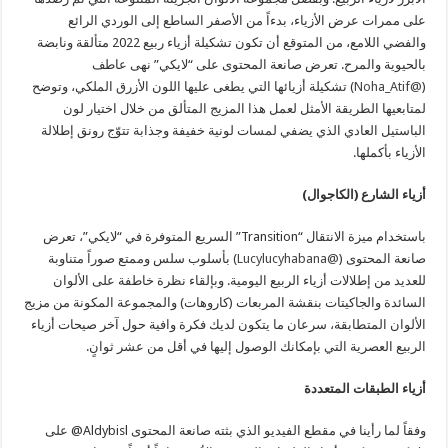
على ممرات عرض الأزياء، بدءاً من الأصفر الساطع إلى الوردي الرائع
والفضي اللامع، من المتوقع أن تكون تشكيلة أزياء ربيع 2022 متألقة ونابضة
بالحيوية والمرح. تعرض صانعة المحتوى على “لايكي” نهى عاطف
(
@Noha_Atif
)
تشكيلة أزيائها التي يطغى عليها اللون الأزرق الملكي، وتوضح
لمتابعيها الطريقة الأمثل لعمل هذا المزيج المتألق من خلال اختيار لون
الباستيل العادي الذي يضفي لمسات لونية خفيفة وجذابة تتوّج رونق إطلالة
الأزياء بأكملها.
أزياء الشارع (الكاجوال)
باستخدام ميزة الانتقال “Transition” السريع المتوفرة في “لايكي”، تعرض
صانعة المحتوى (
@Lucylucyhabana
)
بأسلوب سلس وممتع صوراً متناوبة
للعديد من إطلالات أزياء الربيع اليومية. وبإلقاء نظرة خاطفة على الألوان
السائدة والجاكيتات بنقشة المربعات (كاروهات) والمجموعة المكونة من مزيج
الألوان المتطابقة، سرعان ما يتكون لديك فكرة وافية حول آخر صيحات أزياء
الربيع العصرية التي بإمكانك الوصول إليها في أقل من عشر ثوانٍ.
أزياء الطبقات المتعددة
وفقاً لما رأينا في مقطع الفيديو الذي بثته صانعة المحتوى Aldybisl@ على