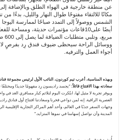
عن منطقة خارجية في الهواء الطلق.
وبالإضافة إلى
مكانًا للالتقاء مفتوحًا طوال النهار والليل، بدءًا
الشمس ووصولاً إلى التمدد صباحًا لممارسة اليوج
أيضًا على
10
قاعات مؤتمرات حديثة، ومساحة للفعال
مربع، وتلبي متطلبات الضيافة لما يصل إلى
600
ض
ووسائل الراحة سيحظى ضيوف فندق رِد بفرصٍ لا تُع
أجواء العمل والترفيه.
وبهذه المناسبة، أعرب تيم كوردون، النائب الأول لرئيس مجموعة فن
سعادته بهذا الافتتاح قائلاً:
“يجسد راديسون رِد مفهومًا جديدًا ومختلفًا 
ويوفر تجربة لا مثيل لها، ابتُكرت اليوم لتلائم كبار مسافري الغد في و
العصرية الراقية. إنه لمن دواعي فخرنا وسعادتنا افتتاح أول فنادق را
وجهات السفر جذبًا في العالم، وأحد أهم المراكز التجارية الإقليمية الرئ
المدينة وأن نواصل إسهامنا في نموها المتزايد.”
أُنشئ فندق راديسون رِد لترسيخ الاتجاه نحو كل ما هو جديد ومبتكر. فه