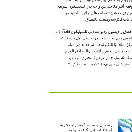
عه أكثر ملاءمةً من واحة دبي للسيليكون سريعة
سيتوفر ممشىً تصطف على جانبيه العديد من
اعات مُكرّسة ومتصلة بالفندق.
ندق راديسون رِد واحة دبي للسيليكون قائلاً:
“إنه
ئع في دبي. نحن نحب موقعنا في أول مدينة ذكية
ا ملحميًا للتكنولوجيا المتقدمة في دولة
 الاجتماعي، يفيض بالابتكار والحداثة والمرح،
المتكاملة مثل جدار عرض المحتوى الرقمي
ننثر على دبي بهجة علامتنا التجارية “رِد.”
رمضان بلمسة فرنسية: تجربة
استثنائية في كافيه بولود