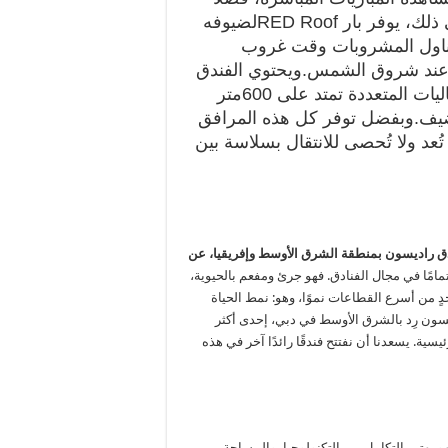
 ذلك، يوفر بار
RED Roof
لضيوفه
 من تناول المشروبات وقت غروب
ا عند شروق الشمس.
ويحتوي الفندق
يات المتعددة تمتد على
600
متر
يف.
وبفضل توفر كل هذه المرافق
د ولا تُحصى للانتقال بسلاسة بين
ادق راديسون بمنطقة الشرق الأوسط وإفريقيا، عن
تمامًا في مجال الفنادق. فهو جرئ ومفعم بالحيوية،
احدٍ من أسرع القطاعات نموًا، وهو: نمط الحياة
ديسون رِد بالشرق الأوسط في دبي، إحدى أكثر
يسية. يسعدنا أن نفتتح فندقًا رائدًا آخر في هذه
و يهتم بالتكامل بين التكنولوجيا، والمساحة