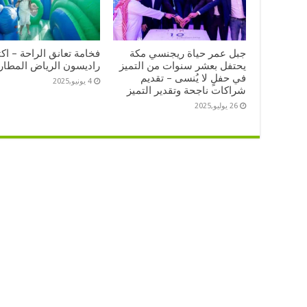
جبل عمر حياة ريجنسي مكة
فخامة تعانق الراحة – اك
يحتفل بعشر سنوات من التميز
راديسون الرياض المطار
في حفلٍ لا يُنسى – تقديم
4 يونيو,2025
شراكات ناجحة وتقدير التميز
26 يوليو,2025