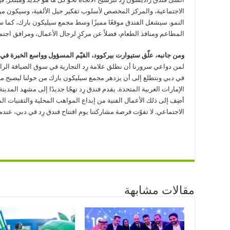
الاجتماعية، والمركز المخصص لأسلوب تفكير جيل الألفية، وسيكون موق
النمو. سيشغل الفندق موقعًا مميزًا وسط مجمع سيليكون بارك، كما 
المطاعم ومنافذ الطعام، فضلاً عن مركزٍ لرجال الأعمال، ومرافق اجتم
ومن جانبه، علّق ستيوارت بيركوود، القيّم المسؤول وواسع الخبرة في ف
لمن دواعي سرورنا أن نطلق علامة رِد التجارية في سوق الضيافة الرا
في دبي ونتطلع إلى أن يزدهر مجمع سيليكون بارك من حولنا ليصبح مركزً
الإمارات العربية المتحدة. يقدم فندق رِد نهجًا جديدًا إلى مشهد المدينة
أضِف إلى ذلك الأعمال الفنية من إبداع المواهب المحلية والتقنيات 
الاجتماعي. لا تفوّت فرصة مشاركتنا يوم افتتاح فندق رِد في دبي، عندما 
مقالات مشابهة