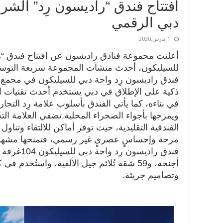
افتتاح فندق “راديسون رِد” ال
دبي الرقمي
1 مارس,2020
أعلنت مجموعة فنادق راديسون عن افتتاح فندق “ر
للسيليكون، أحدث منشآت المجموعة سريعة التوس
فندق راديسون رِد واحة دبي للسيليكون في مجمع 
ذكية على الإطلاق في دبي يستخدم أحدث تقنيات الذ
في بناءه، كما يأتي الفندق بأسلوب علامة رِد التجار
ويمزجها بأجواء الصحراء المحلية.
تضفي العلامة التج
الفندقية التقليدية، حيث توفر أماكن للالتقاء وتناول
مرحة وإحساسٍ عصريٍ غير رسمي، فتمنحها مشهدًا اج
فندق راديسون رِد واحة دبي للسيليكون
104
غرفة م
أجنحة، و
59
شقة تُلائم جيل الألفية، واستُخدم في 
وتصاميم جريئة.