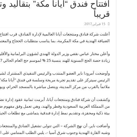
افتتاح فندق “آيانا مكة” بتقاليد و
قريباً
15 فبراير,2017
أعلنت شركة فنادق ومنتجعات آيانا العالمية لإدارة الفنادق، قرب افتتاح
الضيافة الهندية في مكة المكرمة، بما يناسب متطلبات الحجاج والمعتمري
وأعلن مختار عباس نقفي وزير الدولة الهندي لشؤون البرلمانية والأقلي
زيادة حصة الحج السنوية للهند بنسبة 25 % لموسم حج العام الحالي 2017، مقارنة بحج العام الماضي.
وأوضحت آمرودا ناير العضو المنتدب والرئيس التنفيذي المشترك لشركة
ملائماً بالقرب من مركز المدينة، ويتصل مباشرة بالمسجد الحرام، ويو
من المملكة العربية السعودية وقطر والهند، وهي تعمل وفق مفهوم ض
بيئة ذكية ومحفزة، وتقديم نمط إدارة فندقية يتماشى مع تطلعات الجي
وأضافت ناير، أن نهج الشركة – التي تتولى تشغيل الفنادق والمنتجع
وشبه القارة الهندية وجنوب شرق آسيا -، يلبي الطلب المتنامي على ا