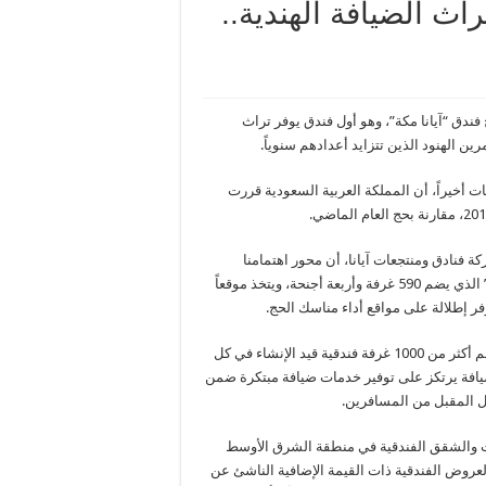
تراث الضيافة الهندية..
 فندق “آيانا مكة”، وهو أول فندق يوفر تراث
ن الهنود الذين تتزايد أعدادهم سنوياً.
ات أخيراً، أن المملكة العربية السعودية قررت
 فنادق ومنتجعات آيانا، أن محور اهتمامنا
الرئيس سيتركز على تقديم تجربة مريحة وسلسة في فندق “آيانا مكة” الذي يضم 590 غرفة وأربعة أجنحة، ويتخذ موقعاً
فر إطلالة على مواقع أداء مناسك الحج.
وكشفت أن شركة فنادق ومنتجعات آيانا، أبرمت ثمانية عقود إدارة تضم أكثر من 1000 غرفة فندقية قيد الإنشاء في كل
يافة يرتكز على توفير خدمات ضيافة مبتكرة ضمن
ل المقبل من المسافرين.
ات والشقق الفندقية في منطقة الشرق الأوسط
لعروض الفندقية ذات القيمة الإضافية الناشئ عن