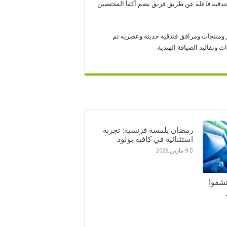
فندقية فاعلة عن طريق فريق يضم أكفأ المختصين
م ومنتجات ومرافق فندقية حديثة وعصرية تم
 وتقاليد الضيافة الهندية.
رمضان بلمسة فرنسية: تجربة
استثنائية في كافيه بولود
9 مارس,2025
تشفوا