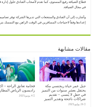
قطاع الضيافة رفيع المستوى، كما تقدم لأصحاب الفنادق حلول إدارة 
في مجال الضيافة.
وأشارت إلى أن الفنادق والمنتجعات التي تديرها الشركة توفر تصامي
إعدادها وفقاً لاحتياجات المسافرين في الوقت الراهن مع التمسك بتراث
مقالات مشابهة
جبل عمر حياة ريجنسي مكة
فخامة تعانق الراحة – اك
يحتفل بعشر سنوات من التميز
راديسون الرياض المطار
في حفلٍ لا يُنسى – تقديم
4 يونيو,2025
شراكات ناجحة وتقدير التميز
26 يوليو,2025