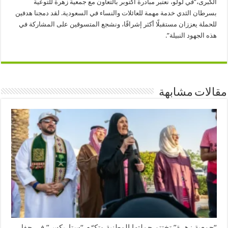
الكبرى،”في لولو، نعتبر مبادرة أكتوبر بالتعاون مع جمعية زهرة للتوعية
بسرطان الثدي خدمة مهمة للعائلات والنساء في السعودية. لقد دمجنا هدفين
للحملة يعززان مستقبلًا أكثر إشراقًا، ونشجع المتسوقين على المشاركة في
هذه الجهود النبيلة”.
مقالات مشابهة
“جمعية زهرة” تختتم حملتها الوطنية وتكرّم “ستاربكس” في حفل