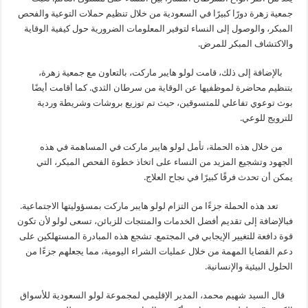
جمعية زهرة دورًا كبيرًا في السعودية من خلال تنظيم حملات التوعية والفحص
المبكر، والوصول إلى النساء لتوفير المعلومات الضرورية حول كيفية الوقاية
والاكتشاف المبكر للمرض.
بالإضافة إلى ذلك، قامت لولو هايبر ماركت، بالتعاون مع جمعية زهرة،
بتنظيم محاضرة لموظفيها عن الوقاية من سرطان الثدي. كما أقامت أيضًا
بوث توعوي تفاعلي للمتسوقين، حيث تم توزيع بروشات وشريطة وردية
للترويج للوعي.
من خلال هذه الحملة، تأمل لولو هايبر ماركت في المساهمة في هذه
الجهود وتشجيع المزيد من النساء على اتخاذ خطوة الفحص المبكر، التي
يمكن أن تحدث فرقًا كبيرًا في نجاح العلاج.
تعد هذه الحملة جزءًا من التزام لولو هايبر ماركت بمسؤوليتها الاجتماعية.
فبالإضافة إلى تقديم أفضل الخدمات والمنتجات للزبائن، تسعى لولو لأن تكون
قوة دافعة للتغيير الإيجابي في المجتمع. تشجع هذه المبادرة المستهلكين على
دعم القضايا المهمة من خلال عمليات الشراء اليومية، مما يجعلهم جزءًا من
الحلول البيئية والإنسانية.
قال السيد شهيم محمد، المدير الإقليمي لمجموعة لولو السعودية للأسواق