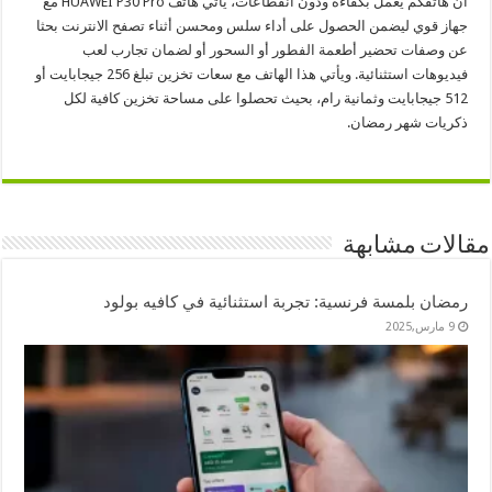
أن هاتفكم يعمل بكفاءة ودون انقطاعات، يأتي هاتف HUAWEI P30 Pro مع
جهاز قوي ليضمن الحصول على أداء سلس ومحسن أثناء تصفح الانترنت بحثا
عن وصفات تحضير أطعمة الفطور أو السحور أو لضمان تجارب لعب
فيديوهات استثنائية. ويأتي هذا الهاتف مع سعات تخزين تبلغ 256 جيجابايت أو
512 جيجابايت وثمانية رام، بحيث تحصلوا على مساحة تخزين كافية لكل
ذكريات شهر رمضان.
مقالات مشابهة
رمضان بلمسة فرنسية: تجربة استثنائية في كافيه بولود
9 مارس,2025