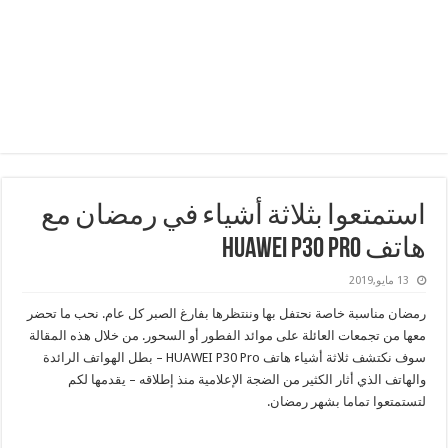
استمتعوا بثلاثة أشياء في رمضان مع
هاتف HUAWEI P30 Pro
13 مايو,2019
رمضان مناسبة خاصة نحتفل بها وننتظرها بفارغ الصبر كل عام. نحب ما تحضر
معها من تجمعات العائلة على موائد الفطور أو السحور. من خلال هذه المقالة
سوف نكتشف ثلاثة أشياء هاتف HUAWEI P30 Pro – بطل الهواتف الرائدة
والهاتف الذي أثار الكثير من الضجة الإعلامية منذ إطلاقه – يقدمها لكم
لتستمتعوا تماما بشهر رمضان.