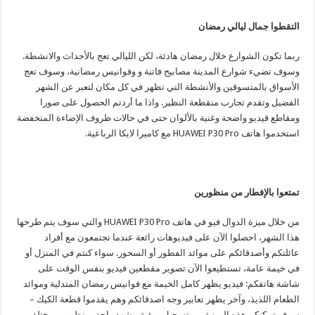
التقطوا جمال ليالي رمضان
ربما تكون الشوارع خلال رمضان هادئة، لكن الليالي تعج بالأحداث والانشطة.
وسوف تضيء شوارع المدينة مصابيح فاتنة و وفوانيس رمضانية، وسوف تعج
الأسواق بالمتسوقين والأنشطة التي تظهر في كل مكان لتعبر عن الشهر
الفضيل وتقدم تجارب منقطعة النظير. واذا ما أردتم الحصول على صورا
ومقاطع قيديو واضحة وغنية بالألوان حتى في حالات ظروف الإضاءة المنخفضة
استخدموا هاتف HUAWEI P30 Pro مع كاميرا لايكا الرباعية.
تمتعوا بالإفطار من منظورين
من خلال ميزة الدوال فيو في هاتف HUAWEI P30 Pro والتي سوف يتم طرحها
هذا الشهر، احصلوا الآن على فيديوهات رائعة عندما تجتمعون مع أفراد
عائلتكم وأصدقائكم على موائد الفطور أو السحور. سواء كنتم في المنزل أو
في خيمة عامة، تستطيعوا الآن تصوير مقطعين فيديو بنفس الوقت على
شاشة هاتفكم: فيديو يظهر كامل الخيمة مع فوانيس رمضان المتدلية وموائد
الطعام اللذيذ، وآخر يظهر تعابير وجه اصدقائكم وهم يقدموا قطعة الكيك –
سوف تمكنكم هذه الميزة من تسجيل ورؤية مشهد واحد بمنظورين مختلفين.