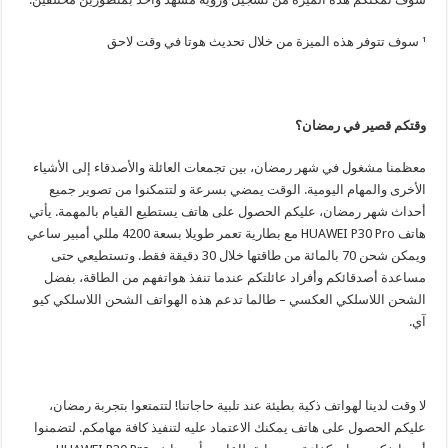
¹ سوف تتوفر هذه الميزة من خلال تحديث هوتا في وقت لاحق
وقتكم قصير في رمضان؟
معظمنا مشغول في شهر رمضان، بين تجمعات العائلة والأصدقاء إلى الأشياء
الأخرى والمهام اليومية. الوقت يمضي بسرعة و لتتمكنوا من تصوير جميع
أحداث شهر رمضان، عليكم الحصول على هاتف يستطيع القيام بالمهمة. يأتي
هاتف HUAWEI P30 Pro مع بطارية تعمر طويلا بسعة 4200 مللي أمبير ساعي
ويمكن شحن 70 بالمائة من طاقتها خلال 30 دقيقة فقط. وتستطيعي حتى
مساعدة أصدقائكم وأفراد عائلتكم عندما تنفذ هواتفهم من الطاقة، بفضل
الشحن اللاسلكي العكسي – طالما تدعم هذه الهواتف الشحن اللاسلكي كيو
آي.
لا وقت لدينا لهواتف ذكية بطيئة عند تلبية حاجاتنا! لتتمتعوا بتجربة رمضان،
عليكم الحصول على هاتف يمكنك الاعتماد عليه لتنفيذ كافة مهامكم. لتضمنوا