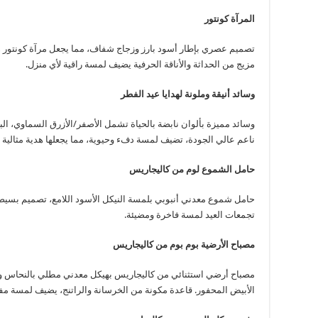
المرآة كونتور
تصميم عصري بإطار أسود بارز وزجاج شفاف، مما يجعل مرآة كونتور ه
مزيج من الحداثة والأناقة الحرفية يضيف لمسة راقية لأي منزل.
وسائد أنيقة وملونة لهدايا عيد الفطر
وسائد مميزة بألوان نابضة بالحياة تشمل الأصفر/الأزرق السماوي، ا
ناعم عالي الجودة، تضيف لمسة دفء وحيوية، مما يجعلها هدية مثالية لل
حامل الشموع لوم من كاليجاريس
حامل شموع معدني أنبوبي بلمسة النيكل الأسود اللامع، تصميم بسيط و
تجمعات العيد لمسة فاخرة ومضيئة.
مصباح الأرضية بوم بوم من كاليجاريس
مصباح أرضي استثنائي من كاليجاريس بهيكل معدني مطلي بالنحاس وظل
الأبيض المحفور. قاعدة مكونة من الخرسانة والراتنج، يضيف لمسة مفاجئ