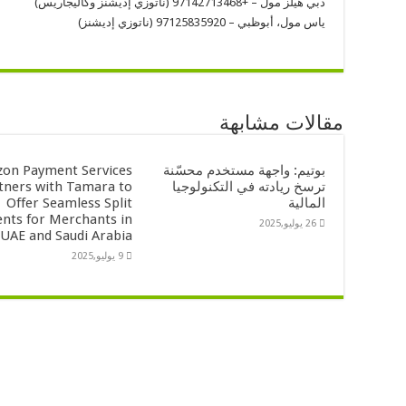
دبي هيلز مول – +97142713468 (ناتوزي إديشنز وكاليجاريس)
ياس مول، أبوظبي – 97125835920 (ناتوزي إديشنز)
مقالات مشابهة
بوتيم: واجهة مستخدم محسّنة
on Payment Services
ترسخ ريادته في التكنولوجيا
tners with Tamara to
المالية
Offer Seamless Split
nts for Merchants in
26 يوليو,2025
 UAE and Saudi Arabia
9 يوليو,2025