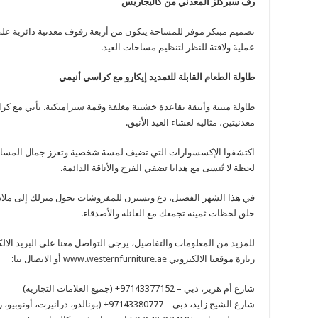
رف سيركلز المعدني من كاليجاريس
تصميم مبتكر موفر للمساحة يتكون من أربعة رفوف معدنية دائرية على
عملية ولافتة للنظر لتنظيم مساحات العيد.
طاولة الطعام القابلة للتمديد إيكارو مع كراسي أنيمي
طاولة متينة وأنيقة بقاعدة خشبية مغلفة وقمة سيراميكية. تأتي مع ك
معدنيتين، مثالية لعشاء العيد الأنيق.
اكتشفوا الإكسسوارات التي تضيف لمسة شخصية وتعزز جمال المساحة ه
لحظة لا تُنسى مع هدايا تضفي الفرح والأناقة الدائمة.
في هذا الشهر الفضيل، دع ويسترن للمفروشات تحول منزلك إلى ملا
خلق لحظات ثمينة تجمعك مع العائلة والأصدقاء.
للمزيد من المعلومات والتفاصيل، يرجى التواصل معنا على البريد الال
زيارة موقعنا الالكتروني
www.westernfurniture.ae
أو الاتصال بنا:
شارع أم هرير، دبي – 97143377152+ (جميع العلامات التجارية)
شارع الشيخ زايد، دبي – 97143380777+ (بونالدو، درانيرت، أونوبيو، ريفليكس)