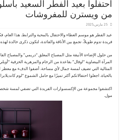
احتفلوا بعيد الفطر السعيد بأسلو
من ويسترن للمفروشات
25 مارس,2025
عيد الفطر هو موسم العطاء والاحتفال بالمحبة والترابط. هذا العام، 
فريدة تدوم طويلاً، تجمع بين الأناقة والفائدة، لتكون ذكرى خالدة لهذه
من حلول الإضاءة الأنيقة مثل المصباح المعلق “دريمي” والمصباح الفاخر
المرآة البيضاوية “اوفال” بقاعدة من الرخام والمزهرية الخزفية “أويلي
المثالية التي تضيف لمسة جمال لأي مساحة. أضفوا الدفء مع معطر ال
بالحياة. اجعلوا احتفالاتكم أكثر تميزًا مع حامل الشموع “لوم كانديلابرا”
اكتشفوا مجموعة من الإكسسوارات الفريدة التي تضفي لمسة شخصية و
مول.