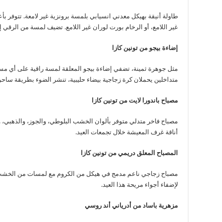
طاولة أنيقة بهيكل معدني انسيابي بلمسة برونزية غير لامعة. تتوفر بأعل
غير اللامع، أو الرخام بورت لوران غير اللامع. تضيف لمسة من الرقي إ
إضاءة بيجو من تونين كازا
مثل جوهرة ثمينة، تضفي إضاءة بيجو المعلقة لمسة راقية على أي مسا
متداخلين يحملان كرة زجاجية بيضاء حليبية، تنشر الضوء بطريقة ساح
مصباح باندورا لايت من تونين كازا
مصباح فاخر متدلي متوفر بألوان الخشب البلوطي، والجوز، والذهبي، وا
أناقة غرف المعيشة خلال تجمعات العيد.
المصباح المعلق دريمي من تونين كازا
مصباح زجاجي ناعم مدمج في هيكل من الكروم مع لمسات من الخشب ا
لإضفاء أجواء مريحة هذا العيد.
مزهرية باساد من أدرياني أند روسي