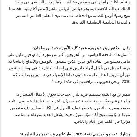
وتقدّم الكلية برامجها في موقعين مختلفين، هما الحرم الرئيسي في مدينة
الملك عبدالله الاقتصادية، وفرعها في الرياض بالشراكة مع أكاديمية stc، مما
يتيح وصولًا أوسع للطلبة مع الحفاظ على مستوى التعليم العالمي المتميز
والتجربة التعليمية التطبيقية الفريدة.
وقال الدكتور زيغر ديغريف، عميد كلية الأمير محمد بن سلمان
:
“تمثل هذه الدفعة القياسية من الخريجين أكثر من مجرد أرقام، فهي دليل على
تنامي مجتمع من القادة الواعدين الذين يتمتعون بالوضوح والإبداع والشجاعة.
مهمتنا تتمثل في تأهيل أفراد قادرين على إحداث تحوّل حقيقي. ونحن واثقون
من أن خريجينا هذا العام مستعدون تمامًا للإسهام في تحقيق رؤية المملكة
2030، ونحن فخورون بمرافقتهم في هذه الرحلة.”
تتميز برامج الكلية بتصميم فريد يلبي احتياجات سوق الأعمال المتسارعة
والمتغيرة، وتوفّر تجربة تعليمية عملية تهيّئ الخريجين لقيادة التغيير في بيئات
معقدة وسريعة التطور. وتخضع عملية القبول في الكلية لمعايير دقيقة تضمن
تنوعًا عاليًا ومستوىً أكاديميًا متميزًا، حيث يشغل العديد من طلابها مناصب
مؤثرة في القطاعين العام والخاص.
وشارك عدد من خريجي دفعة 2025 انطباعاتهم عن تجربتهم التعليمية
: