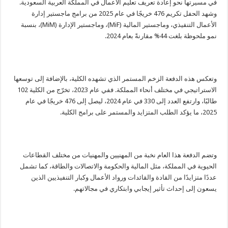
في مسيرتها نحو إعادة تعريف تعليم الأعمال في المملكة العربية السعودية.
وشهد الحفل تكريم 476 خريجًا في عام 2025 من برامج ماجستير إدارة
الأعمال التنفيذي، وماجستير المالية (MiF)، وماجستير الإدارة (MiM)، بنسبة
نمو ملحوظة بلغت 44% مقارنةً بعام 2024.
وتعكس هذه الدفعة الزخم المستمر الذي تشهده الكلية، بالإضافة إلى توسعها
الاستراتيجي في مختلف أنحاء المملكة. ففي عام 2023، تخرّج من الكلية 102
طالبًا، وارتفع العدد إلى 330 في عام 2024، ليصل إلى 476 خريجًا في عام
2025، ما يؤكد الطلب المتزايد والمستمر على برامج الكلية.
وتضم الدفعة هذا العام نخبة من المهنيين والمهنيات من مختلف القطاعات
الحيوية في المملكة، مثل المالية والحكومة والاتصالات والطاقة، كما تشمل
عددًا متزايدًا من القادة والقائدات ورواد الأعمال وكبار التنفيذيين الذين
يسعون إلى إحداث تأثير إيجابي وابتكاري في مجالاتهم.