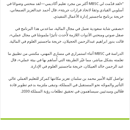
“«لقد قدّمت لي MBSC أكثر من مجرد تعليم أكاديمي—لقد منحتني وضوحًا في
أسلوبي القيادي وثقةً لاتخاذ قرارات جريئة»، قال أحمد عبدالعزيز الصمعاني،
خريجة برنامج ماجستير إدارة الأعمال التنفيذي.
«بصفتي شابة سعودية تعمل في مجال المالية، ساعدني هذا البرنامج في
صقل صوتي ومنحني الأدوات اللازمة لأُحدث تأثيرًا ملموسًا في مجال عملي»،
قالت بدور ابراهيم عبدالرحمن الحجيلان، خريجة ماجستير العلوم في المالية.
الدراسة في MBSC أثناء استمراري في مساري المهني، مكنتني من تطبيق ما
تعلمته بشكل مباشر، مما غيّر الطريقة التي أُساهم بها في بيئة عملي»، قال
عبد الرحمن خالد العبيكان، خريجة ماجستير العلوم في الإدارة.
تواصل كلية الأمير محمد بن سلمان تعزيز مكانتها كمركز للتعليم العملي عالي
التأثير والموجّه نحو المستقبل في المملكة، وتبقى ملتزمة بدعم تطوير قادة
فعّالين ومبدئيين سيساهمون في تحقيق تطلعات رؤية المملكة 2030.