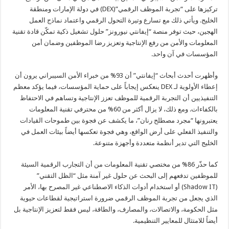
تركيزها على “تجربة الموظف الرقمي”(DEX) في دولة الإمارات ومنطقة
الخليج. ويأتي ذلك مع تسارع وتيرة التحول الرقمي واعتماد نماذج العمل
الهجين، حيث توفر منصة “إيفانتي نيورونز” حلول تشغيل ذكية تمكّن قادة تقنية
المعلومات والأمن من رفع الإنتاجية وتعزيز رضا الموظفين وضمان أمن
المؤسسات في آن واحد.
وأظهرت أحدث أبحاث “إيفانتي” أن 93% من خبراء الأمن السيبراني يرون أن
إعطاء الأولوية لـ DEX ينعكس إيجاباً على حماية المؤسسات، فيما يؤكد معظم
التنفيذيين أن التجربة الرقمية للموظف تعزز الإنتاجية وتساهم في الاحتفاظ
بالكفاءات. ومع ذلك، لا يزال أكثر من 60% من محترفي تقنية المعلومات
يعتبرونها “مجرد مصطلح رنان”، ما يكشف عن فجوة بين طموحات القيادات
والتنفيذ الفعلي على أرض الواقع، وهي فجوة تعكسها أيضاً بيئات العمل في
الخليج التي تدير أنظمة متعددة وأجهزة متنوعة.
كما حذّر 86% من مختصي تقنية المعلومات من أن التجارب الرقمية السيئة
للموظفين تدفعهم إلى البحث عن حلول غير آمنة مثل “الظل التقني”
(Shadow IT) أو استخدام أدوات الذكاء الاصطناعي غير المصرح بها، الأمر
الذي يجعل من تجربة الموظف الرقمي ضرورة استراتيجية لقطاعات حيوية
مثل الحكومة، والاتصالات، والمصارف، والطاقة، ليس فقط لتعزيز الإنتاجية بل
أيضاً للامتثال للمعايير التنظيمية.