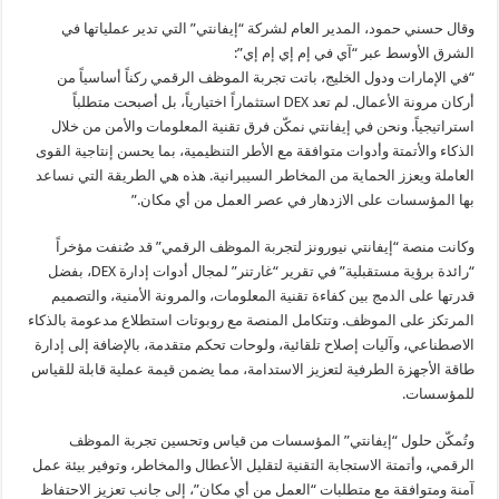
وقال حسني حمود، المدير العام لشركة “إيفانتي” التي تدير عملياتها في
الشرق الأوسط عبر “آي في إم إي إم إي”:
“في الإمارات ودول الخليج، باتت تجربة الموظف الرقمي ركناً أساسياً من
أركان مرونة الأعمال. لم تعد DEX استثماراً اختيارياً، بل أصبحت متطلباً
استراتيجياً. ونحن في إيفانتي نمكّن فرق تقنية المعلومات والأمن من خلال
الذكاء والأتمتة وأدوات متوافقة مع الأطر التنظيمية، بما يحسن إنتاجية القوى
العاملة ويعزز الحماية من المخاطر السيبرانية. هذه هي الطريقة التي نساعد
بها المؤسسات على الازدهار في عصر العمل من أي مكان.”
وكانت منصة “إيفانتي نيورونز لتجربة الموظف الرقمي” قد صُنفت مؤخراً
“رائدة برؤية مستقبلية” في تقرير “غارتنر” لمجال أدوات إدارة DEX، بفضل
قدرتها على الدمج بين كفاءة تقنية المعلومات، والمرونة الأمنية، والتصميم
المرتكز على الموظف. وتتكامل المنصة مع روبوتات استطلاع مدعومة بالذكاء
الاصطناعي، وآليات إصلاح تلقائية، ولوحات تحكم متقدمة، بالإضافة إلى إدارة
طاقة الأجهزة الطرفية لتعزيز الاستدامة، مما يضمن قيمة عملية قابلة للقياس
للمؤسسات.
وتُمكّن حلول “إيفانتي” المؤسسات من قياس وتحسين تجربة الموظف
الرقمي، وأتمتة الاستجابة التقنية لتقليل الأعطال والمخاطر، وتوفير بيئة عمل
آمنة ومتوافقة مع متطلبات “العمل من أي مكان”، إلى جانب تعزيز الاحتفاظ