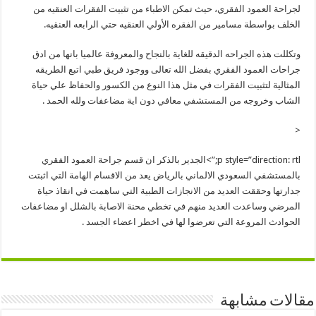
لجراحة العمود الفقري، حيث تمكن الاطباء من تثبيت الفقرات العنقيه من
الخلف بواسطة مسامير من الفقره الأولي العنقيه حتي الرابعه العنقيه.
وتكللت هذه الجراحه الدقيقه للغاية بالنجاح والمعروفة عالميا بانها من ادق
جراحات العمود الفقري بفضل الله تعالى ووجود فريق طبي اتبع الطريقه
المثالية لتثبيت الفقرات في مثل هذا النوع من الكسور والحفاظ علي حياة
الشاب وخروجه من المستشفي معافي دون اية مضاعفات ولله الحمد .
<
p style=”direction: rtl;”>الجدير بالذكر ان قسم جراحة العمود الفقري
بالمستشفي السعودي الالماني بالرياض يعد من الاقسام الهامة التي اثبتت
جدارتها وحققت العديد من الانجازات الطبية التي ساهمت في انقاذ حياة
المرضي وساعدت العديد منهم في تخطي محنة الاصابة بالشلل او مضاعفات
الحوادث المروعة التي تعرضوا لها في اخطر اعضاء الجسد .
مقالات مشابهة