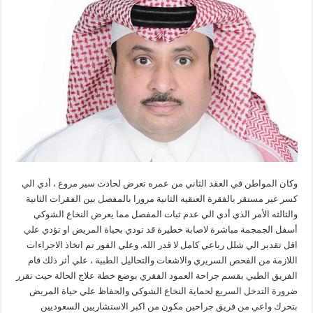
وكان المواطن في العقد الثاني من عمره تعرض لحادث سير مروع ، أدي الي
كسر غير مستقر بالفقرة العنقيه الثانية مرورا بالمفصل بين الفقرات الثانية
والثالثه الأمر الذي أدي الي عدم ثبات المفصل مما يعرض النخاع الشوكي
أسفل الجمجمة مباشرة لاصابة خطيرة قد تودي بحياة المريض او تؤدي علي
اقل تقدير الي شلل رباعي كامل لا قدر الله. وعلي الفور تم اتخاذ الاجراءات
اللازمة من الفحص السريري والاشعات والتحاليل الطبية ، علي أثر ذلك قام
الفريق الطبي بقسم جراحة العمود الفقري بوضع خطة علاج الحالة حيث تقرر
ضرورة التدخل السريع لحماية النخاع الشوكي والحفاظ علي حياة المريض
بتحرك واعي من فريق جراحين مكون من اكبر الاستشاريين السعوديين