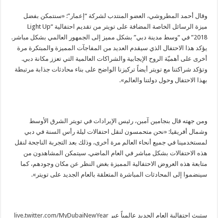
وقال أحمد المطروشي، العضو المنتدب لشركة “إعمار”: «سنتمكن بفضل
ميزة الرسائل الخاصة المضافة على تويتر من تقديم احتفالية “Light Up
2018” في “وسط مدينة دبي” بشكل مميز إلى الجمهور العالمي بشكل مباشر.
يؤكد هذا الاحتفال الذي سيقدم العديد من المفاجآت المميزة والمبتكرة مرة
أخرى على أهميّة الروح الإيجابية والشراكات العالمية التي تعزز مكانة دبي.
وتؤكد شراكتنا مع تويتر أيضاً تركيزنا الواضح على بناء محادثات جذابة مرتبطة
بهذا الاحتفال وحول دولتنا والعالم».
ومن جهته قال بنجامين آمبن، رئيس الإيرادات في تويتر الشرق الأوسط
وشمال أفريقيا: «نحن متحمسون لنقل احتفالات ليلة رأس السنة في دبي
لمستخدمينا في جميع أنحاء العالم مرة أخرى، وذلك بعد التجربة الناجحة لنقل
هذه الاحتفالات بشكل مباشر في العام الماضي. سيتمكن المشاهدون من
متابعة هذه العروض الاحتفالية المميزة بغض النظر عن مكان وجودهم، كما
سينضموا إلى المحادثات المباشرة المتعلقة بالعام الجديد على تويتر».
ستبث احتفالية العام الجديد عالمياً عبر
live.twitter.com/MyDubaiNewYear