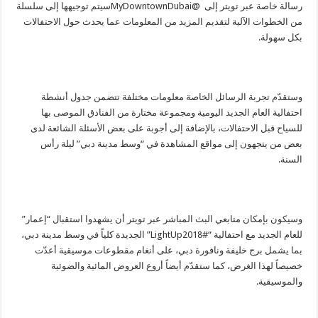
رسالة خاصة عبر تويتر إلى @MyDowntownDubaiسيتم توجيهها إلى سلسلة
من الخطوات الآلية لتقديم المزيد من المعلومات عما يحدث حول الاحتفالات
بكل سهولة.
وستقدّم تجربة الرسائل الخاصة معلومات مختلفة تتضمن جدول أنشطة
احتفالية العام الجديد اليومية ومجموعة مختارة من الفنادق الموصى بها
للسياح قبل الاحتفالات، بالإضافة إلى أجوبة على بعض الأسئلة الشائعة لدى
بعض من يتجهون إلى مواقع المشاهدة في “وسط مدينة دبي” ليلة رأس
السنة.
وسيكون بإمكان متابعي البث المباشر عبر تويتر أن يشهدوا استقبال “إعمار”
للعام الجديد مع احتفالية “LightUp2018#” الجديدة كلياً في وسط مدينة دبي،
بما يشمل برج خليفة ونافورة دبي، على أنغام مقطوعات موسيقية أعدّت
خصيصاً لهذا الغرض، كما ستقدّم أيضاً أروع العروض المائية والضوئية
والموسيقية.