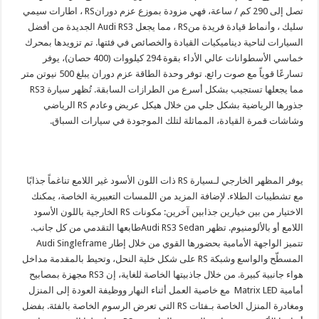
تصل إلى 290 كم / ساعة، فهي مزودة بموزع عزم دورانRS ، اطارات سيمي
سليك ، وأنماط قيادة فريدة منRS ، مما يجعل Audi RS3 الجديدة من أفضل
السيارات لناحية ديناميكيات القيادة والخصائص في فئتها. تم تزويدها بمحرك
خماسي الأسطوانات عالي الأداء بقوة 294 كيلووات (400 حصان)، يوفر
تسارعًا قوياً مع صوت رائع. توفر وحدة الطاقة عزم دوران يبلغ 500 نيوتن متر
مما يجعلها تستجيب بشكل أسرع من الطرازات السابقة. تُظهر سيارة RS3
جذورها الرياضية بشكل جلي من خلال هيكل عريض وعادم RS الرياضي
وشاشات قمرة القيادة، المماثلة لتلك الموجودة في سيارات السباق.
يوفر المظهر الخارجي لـسيارة RS ذات اللون الأسود غير اللامع تناغماً جذابًا
مع تشطيبات الطلاء. لإضافة المزيد من اللمسات التعبيرية الخاصة، يمكنك
الاختيار من بين خيارين جذابين آخرين: مكونات RS الخارجية باللون الأسود
اللامع أو بالألومنيوم. تظهر Audi RS3 Sedanطابعها التقدمي من كل جانب.
تتميز الواجهة الأمامية بحضورها القوي من خلال إطار Audi Singleframe
المسطّح والواسع وشبكة RS على شكل خلية النحل، وتحيط بالمقدمة مداخل
هواء جانبية كبيرة. من خلال جاذبيتها الخاصة للغاية، إن RS3 مجهزة بمصابيح
أمامية Matrix LED مع خاصية العمل أثناء النهار ووظيفة العودة إلى المنزل
ومغادرة المنزل الخاصة بـفئات RS التي تعرض الرسوم الخاصة بالفئة. بفضل