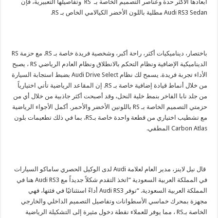
أبعادها الأكثر حدة وعناصر التصميم الخاصة بـ RS وتفاصيلها التعبيرية، فإن
Audi RS3 Sedan مطلية باللون الأخضر الكيالامي الخاص بـ RS.
باختصار، ديناميكيات أكثر، راحة أكبر، وشخصية فريدة خاصة بـ RS. مع حزمة RS
الديناميكية الإضافية ونظام التحكم بالانطلاق ونظام العادم الرياضي RS ، يصبح
الأداء تجربة فريدة. يسمح لك نظام Audi Drive Select بضبط استجابة السيارة
من خلال أنماط قيادة إضافية خاصة بـ RS. إن المقاعد الرياضية تأتي اختيارياً
من جلد نابا الفاخر بنمط خلية النحل، وقد أصبحت أكثر جاذبية من خلال أي من
حزمتي التصميم الخاصة بـ RS باللونين الأخضر والأحمر. أكمل الأجواء الرياضية
مع تشطيب اختياري من قطعة واحدة خاصة بـRS، بما في ذلك تطعيمات بلون
Carbon Atlas المطفي.
قال نيل لاينز، مدير العام لعلامة Audi لدى الوكيل الحصري ساماكو السيارات
في المملكة العربية السعودية “اتخذ التقدم شكلاً جديداً مع Audi RS3 هنا في
المملكة العربية السعودية. “توفر Audi RS3 أداءً استثنائيًا في فئتها، فهي
مجهزة بمحرك خماسي الأسطوانات وتفاصيل التصميم الداخلي والخارجي
الخاصة بـRS ، مما يوفر للعملاء نقطة دخول مثيرة إلى التشكيلة الرياضية