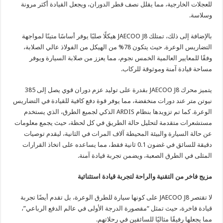
للعجلات الخارجية، مما يقلل نصف قطر الدوران، ويجعل القيادة أكثر مرونة
وسلاسة.
بالإضافة إلى ذلك، تمتلك JAECOO J8 هيكلًا صلبًا يوفر أساسًا متينًا لمواجهة
التضاريس الوعرة. حيث يتكون 78% من الهيكل من الفولاذ عالي الصلابة،
وفقًا للمعايير العالمية الخمس نجوم، مما يعزز من صلابة السيارة ويوفر
مساحة قيادة آمنة وموثوقة للركاب.
يتميز محرك JAECOO J8 بقدرة على توليد عزم دوران قوي يصل إلى 385
نيوتن متر عند دورات منخفضة، مما يوفر قوة دفع كافية للقيادة في التضاريس
الوعرة. كما تم تزويدها بنظام ARDIS الذكي لجميع الطرق، الذي يستخدم
مستشعرات متقدمة لتحليل حالة الطريق في كل لحظة، حيث يجمع معلومات
عن حالة السيارة والبيئة المحيطة آلاف المرات في الثانية، ليقدم توصيات
دقيقة للسائق في غضون 0.1 ثانية فقط، مما يساعده على اتخاذ القرارات
المثلى في الطرق الصعبة، ويضمن تجربة قيادة آمنة.
مزيج فاخر من التقنية والراحة لتجربة قيادة استثنائية
لا تقتصر JAECOO J8 على كونها سيارة للطرق الوعرة، بل تقدم أيضًا تجربة
قيادة فاخرة، حيث تمثل “مقصورة الدرجة الأولى في عالم الدفع الرباعي”،
مما يجعلها رفيقًا مثاليًا للسائقين في رحلاتهم.