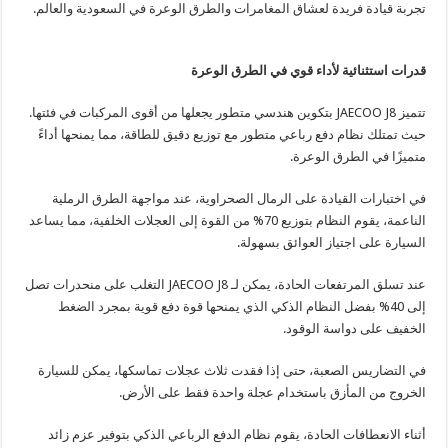
تجربة قيادة فريدة لعشاق المغامرات والطرق الوعرة في السعودية والعالم.
قدرات استثنائية لأداء قوي في الطرق الوعرة
تتميز JAECOO J8 بتكوين هندسي متطور يجعلها من أقوى المركبات في فئتها.
حيث تمتلك نظام دفع رباعي متطور مع توزيع دقيق للطاقة، مما يمنحها أداءً
متميزًا في الطرق الوعرة.
في اختبارات القيادة على الرمال الصحراوية، عند مواجهة الطرق الرملية
الناعمة، يقوم النظام بتوزيع 70% من القوة إلى العجلات الخلفية، مما يساعد
السيارة على اجتياز العوائق بسهولة.
عند تسلق المرتفعات الحادة، يمكن لـ JAECOO J8 التغلب على منحدرات تصل
إلى 40% بفضل النظام الذكي الذي يمنحها قوة دفع قوية بمجرد الضغط
الخفيف على دواسة الوقود.
في التضاريس الصعبة، حتى إذا فقدت ثلاث عجلات تماسكها، يمكن للسيارة
الخروج من المأزق باستخدام عجلة واحدة فقط على الأرض.
أثناء الانعطافات الحادة، يقوم نظام الدفع الرباعي الذكي بتوفير عزم زائد