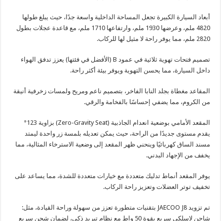
أبعاد السيارة الكبيرة تجعل المساحة الداخلية واسعة جدًا، حيث يبلغ طولها
4820 ملم، وعرضها 1930 ملم، وارتفاعها 1710 ملم، مع قاعدة عجلات بطول
2820 ملم، مما يوفر راحة لا مثيل لها للركاب.
تصميم فتحات تهوية ثلاثية في عمود B (الأفضل في فئتها) يعزز تدفق الهواء
داخل السيارة، مما يحسن التهوية ويوفر بيئة أكثر راحة.
المقاعد مغطاة بجلد النابا الفاخر، بتصميم ناعم ومريح ولمسات زخرفية أنيقة
من الكروم، مما يضفي إحساسًا بالفخامة والرقي.
المقعد الأمامي بوضعية انعدام الجاذبية (Zero-Gravity Seat) بزاوية 123°
يقدم مستوى جديدًا من الراحة، حيث يمكن تعديله بلمسة زر واحدة ليمتد
مسند الساق كهربائيًا وينحني ظهر المقعد إلى وضعية الاسترخاء المثالية، مما
يخفف من الإجهاد البدني.
يوفر المقعد أنماط تدليك متعددة مع خيارات متعددة للشدة، مما يساعد على
تخفيف توتر العضلات وتعزيز راحة الركاب.
تم تزويد JAECOO J8 بتقنيات متطورة تعزز من سهولة وراحة القيادة، مثل:
شاحن لاسلكي سريع بقوة 50 واط مع نظام تبريد ذكي، لضمان شحن سريع