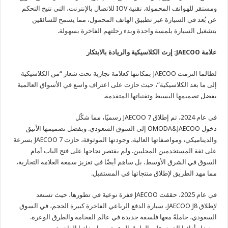
ومستقر للهواتف المحمولة. تقنية IOV للاتصال بالإنترنت، التي تتيح التحكم
عن بُعد في السيارة عبر تطبيق الهاتف المحمول، مما يسمح للسائقين
بتشغيل السيارة بلمسة واحدة وبدء رحلتهم الفاخرة بسهولة.
علامة
JAECOO
: إرث الكلاسيكية والريادة بالابتكار
لطالما التزمت JAECOO بمكانتها كعلامة تجارية تحت شعار “من الكلاسيكية
إلى ما بعد الكلاسيكية”، حيث حازت على اعتراف واسع في الأسواق العالمية
بفضل تصميمها البسيط وتقنياتها المتقدمة.
في عام 2024، تم إطلاق JAECOO 7 رسميًا، مما شكّل
دخول OMODA&JAECOO إلى السوق السعودي. وبفضل تصميمها الأنيق
والديناميكي، ومواصفاتها العالية، وجودتها الموثوقة، حازت JAECOO 7 بسرعة
على ثقة المستخدمين المحليين. ولم يقتصر نجاحها على فتح الباب أمام
السوق في الشرق الأوسط، بل ساهم أيضًا في تعزيز سمعة العلامة التجارية،
مما مهد الطريق لإطلاق منتجاتها في المستقبل.
في عام 2025، حققت JAECOO قفزة نوعية في تطورها، حيث تستعد
لإطلاق JAECOO J8، سيارة الدفع الرباعي الفاخرة كبيرة الحجم، في السوق
السعودي، حاملةً معها فلسفة جديدة في عالم الفخامة والطرق الوعرة.