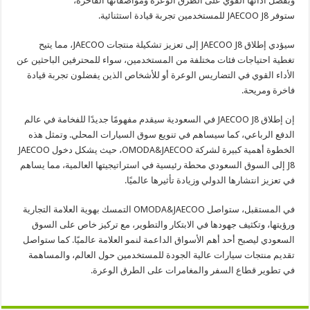
وبفضل أدائها القوي على الطرق الوعرة ومواصفاتها الفاخرة،
ستوفر JAECOO J8 للمستخدمين تجربة قيادة استثنائية.
سيؤدي إطلاق JAECOO J8 إلى تعزيز تشكيلة منتجات JAECOO، مما يتيح
تغطية احتياجات فئات مختلفة من المستخدمين، سواء للمحترفين الباحثين عن
الأداء القوي في التضاريس الوعرة أو للأشخاص الذين يفضلون تجربة قيادة
فاخرة ومريحة.
إن إطلاق JAECOO J8 في السعودية سيقدم مفهومًا جديدًا للفخامة في عالم
الدفع الرباعي، كما سيساهم في تنويع سوق السيارات المحلي. وتمثل هذه
الخطوة أهمية كبيرة لشركة OMODA&JAECOO، حيث يشكل دخول JAECOO
J8 إلى السوق السعودي محطة رئيسية في استراتيجيتها العالمية، مما يساهم
في تعزيز انتشارها الدولي وزيادة تأثيرها عالميًا.
في المستقبل، ستواصل OMODA&JAECOO التمسك بهوية العلامة التجارية
ورؤيتها، وتكثيف جهودها في الابتكار والتطوير، مع تركيز خاص على السوق
السعودي ليصبح أحد أهم الأسواق الداعمة لنمو العلامة عالميًا. كما ستواصل
تقديم منتجات سيارات عالية الجودة للمستخدمين حول العالم، والمساهمة
في تطوير قطاع السفر والمغامرات على الطرق الوعرة.