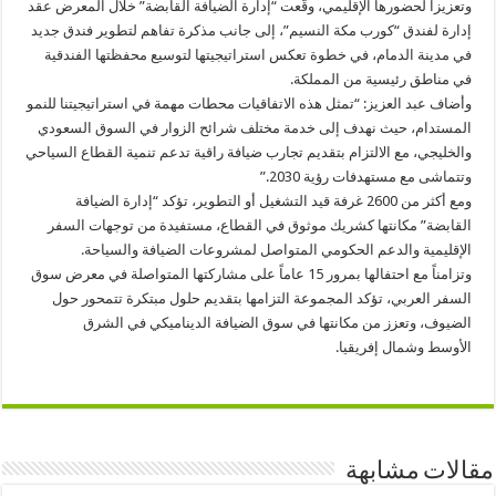
وتعزيزاً لحضورها الإقليمي، وقّعت “إدارة الضيافة القابضة” خلال المعرض عقد
إدارة لفندق “كورب مكة النسيم”، إلى جانب مذكرة تفاهم لتطوير فندق جديد
في مدينة الدمام، في خطوة تعكس استراتيجيتها لتوسيع محفظتها الفندقية
في مناطق رئيسية من المملكة.
وأضاف عبد العزيز: “تمثل هذه الاتفاقيات محطات مهمة في استراتيجيتنا للنمو
المستدام، حيث نهدف إلى خدمة مختلف شرائح الزوار في السوق السعودي
والخليجي، مع الالتزام بتقديم تجارب ضيافة راقية تدعم تنمية القطاع السياحي
وتتماشى مع مستهدفات رؤية 2030.”
ومع أكثر من 2600 غرفة قيد التشغيل أو التطوير، تؤكد “إدارة الضيافة
القابضة” مكانتها كشريك موثوق في القطاع، مستفيدة من توجهات السفر
الإقليمية والدعم الحكومي المتواصل لمشروعات الضيافة والسياحة.
وتزامناً مع احتفالها بمرور 15 عاماً على مشاركتها المتواصلة في معرض سوق
السفر العربي، تؤكد المجموعة التزامها بتقديم حلول مبتكرة تتمحور حول
الضيوف، وتعزز من مكانتها في سوق الضيافة الديناميكي في الشرق
الأوسط وشمال إفريقيا.
مقالات مشابهة