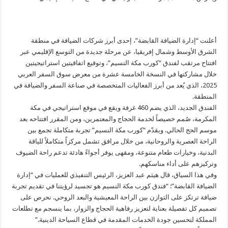
أعلنت “إدارة الضيافة القابضة”، إحدى أبرز شركات الضيافة في منطقة
الشرق الأوسط وشمال إفريقيا، عن مرحلة جديدة من التوسع الإقليمي عبر
افتتاح مرتقب لفندق “كورب مكة النسيم”، وتوقيع اتفاقيتين استراتيجيتين
خلال مشاركتها في النسخة الخامسة عشرة من معرض سوق السفر العربي
2025، الذي يُعد من أبرز الفعاليات المتخصصة في صناعة السفر والضيافة في
المنطقة.
الفندق الجديد، الذي يضم 460 غرفة ويقع في موقع استراتيجي في مكة
المكرمة، صُمم خصيصاً لخدمة الحجاج والمعتمرين، ومن المقرر افتتاحه بعد
موسم الحج الحالي. ويقدّم “كورب مكة النسيم” تجربة متكاملة تجمع بين
الراحة العصرية والروحانية، من خلال مرافق تشمل مركزاً متكاملاً للياقة
البدنية، وخيارات طعام متنوعة، ومقهى يوفر أجواءً هادئة تدعم راحة الضيوف
وتركيزهم على أداء مناسكهم.
وفي هذا السياق، قال هيثم عبد العزيز، الرئيس التنفيذي للعمليات في “إدارة
الضيافة القابضة”: “فندق كورب مكة النسيم هو تجسيد لرؤيتنا في تقديم تجربة
ضيافة ترتكز على التوازن بين الراحة المعيشية والبعد الروحي. نحرص على
تصميم كل تفصيلة بعناية لتعزيز رفاهية الحجاج والزوار، بما ينسجم مع تطلعات
المملكة لتحسين جودة الخدمات المقدمة في قطاع السياحة الدينية.”