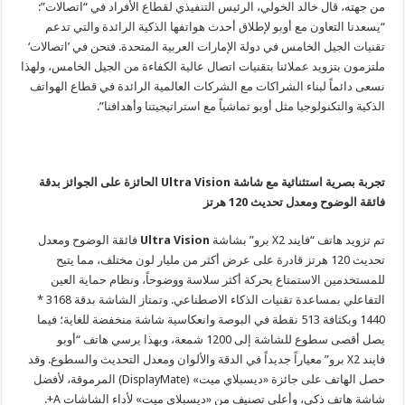
من جهته، قال خالد الخولي، الرئيس التنفيذي لقطاع الأفراد في “اتصالات”:
“يسعدنا التعاون مع أوبو لإطلاق أحدث هواتفها الذكية الرائدة والتي تدعم
تقنيات الجيل الخامس في دولة الإمارات العربية المتحدة. فنحن في ’اتصالات‘
ملتزمون بتزويد عملائنا بتقنيات اتصال عالية الكفاءة من الجيل الخامس، ولهذا
نسعى دائماً لبناء الشراكات مع الشركات العالمية الرائدة في قطاع الهواتف
الذكية والتكنولوجيا مثل أوبو تماشياً مع استراتيجيتنا وأهدافنا”.
تجربة بصرية استثنائية مع شاشة
Ultra Vision
الحائزة على الجوائز بدقة
فائقة الوضوح ومعدل تحديث 120 هرتز
تم تزويد هاتف “فايند X2 برو” بشاشة
Ultra Vision
فائقة الوضوح ومعدل
تحديث 120 هرتز قادرة على عرض أكثر من مليار لون مختلف، مما يتيح
للمستخدمين الاستمتاع بحركة أكثر سلاسة ووضوحاً، ونظام حماية العين
التفاعلي بمساعدة تقنيات الذكاء الاصطناعي. وتمتاز الشاشة بدقة 3168 *
1440 وبكثافة 513 نقطة في البوصة وانعكاسية شاشة منخفضة للغاية؛ فيما
يصل أقصى سطوع للشاشة إلى 1200 شمعة، وبهذا يرسي هاتف “أوبو
فايند X2 برو” معياراً جديداً في الدقة والألوان ومعدل التحديث والسطوع. وقد
حصل الهاتف على جائزة «ديسبلاي ميت» (DisplayMate) المرموقة، لأفضل
شاشة هاتف ذكي، وأعلى تصنيف من «ديسبلاي ميت» لأداء الشاشات A+.