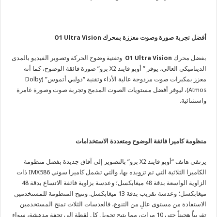
أفضل تجربة صورة وصوت معززة بمحرك
O1 Ultra Vision
بفضل محرك
O1 Ultra Vision
وتقنية وضوح الحركة وتصوير الفيديو بالمدى
الديناميكي العالي، يوفر ” أوبو فايند X2 برو” صورة فائقة الوضوح، كما أنه
معزز بمكبرات صوت مزدوجة عالية الأداء وتقنية “دولبي أتموس” (Dolby
Atmos)، ليوفر أفضل مستويات الصوت المدمج وتجربة صوت وصورة غامرة
واستثنائية.
منظومة كاميرا فائقة الوضوح ومتعددة الاستخدامات
يرتقي هاتف “أوبو فايند X2 برو” بالتصوير إلى آفاق جديدة بفضل منظومة
الكاميرا الثلاثية التي تم تزويده بها، والتي تشمل كاميرا سوني IMX586 ذات
الزاوية الواسعة بدقة 48 ميغابكسل؛ وعدسة بزاوية فائقة الاتساع بدقة 48
ميغابكسل؛ وعدسة تقريب بدقة 13 ميغابكسل. وتتيح المنظومة للمستخدمين
الاستفادة من مستوى عالٍ من التنوع، فالعدسات الثلاث تمنح المستخدمين
تقريباً هجيناً حتى 10 مرات، مما يتيح تحويل كل لقطة إلى تحفة مدهشة، سواء