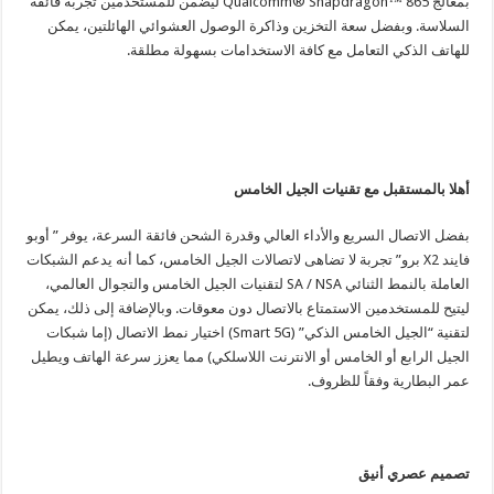
بمعالج Qualcomm® Snapdragon™ 865 ليضمن للمستخدمين تجربة فائقة
السلاسة. وبفضل سعة التخزين وذاكرة الوصول العشوائي الهائلتين، يمكن
للهاتف الذكي التعامل مع كافة الاستخدامات بسهولة مطلقة.
أهلا بالمستقبل مع تقنيات الجيل الخامس
بفضل الاتصال السريع والأداء العالي وقدرة الشحن فائقة السرعة، يوفر ” أوبو
فايند X2 برو” تجربة لا تضاهى لاتصالات الجيل الخامس، كما أنه يدعم الشبكات
العاملة بالنمط الثنائي SA / NSA لتقنيات الجيل الخامس والتجوال العالمي،
ليتيح للمستخدمين الاستمتاع بالاتصال دون معوقات. وبالإضافة إلى ذلك، يمكن
لتقنية “الجيل الخامس الذكي” (Smart 5G) اختيار نمط الاتصال (إما شبكات
الجيل الرابع أو الخامس أو الانترنت اللاسلكي) مما يعزز سرعة الهاتف ويطيل
عمر البطارية وفقاً للظروف.
تصميم عصري أنيق