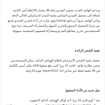
ويدعم الهاتف الجديد تصوير الفيديو بدقة 4K بمعدل 60 إطاراً في الثانية،
إضافة إلى تسجيل الفيديو المباشر بتقنية المدى الديناميكي العالي الدقة.
ويأتي الهاتف مزوداً ببرنامج Soloop وهو عبارة عن أداة لتحرير الفيديو تجمع
بين مزايا التسجيل الممتع والتحرير السهل والمشاركة السريعة، مما يتيح
للمستخدمين تحرير مقاطع الفيديو ومشاركة قصصهم الشخصية بسهولة.
تقنية الشحن الرائدة
بفضل تقنية الشحن الأسرع في قطاع الهواتف الذكية، يمكن للمستخدمين
شحن بطارية هاتف “فايند X2 برو” التي تبلغ سعتها 4260 مللي أمبير بالكامل
في 38 دقيقة فقط عبر شاحن SuperVOOC 2.0 بقوة 65 واط.
جيل جديد من الأداء المتفوق
يعد ” أوبو فايند X2 برو” أحد أوائل الهواتف الذكية المجهزة