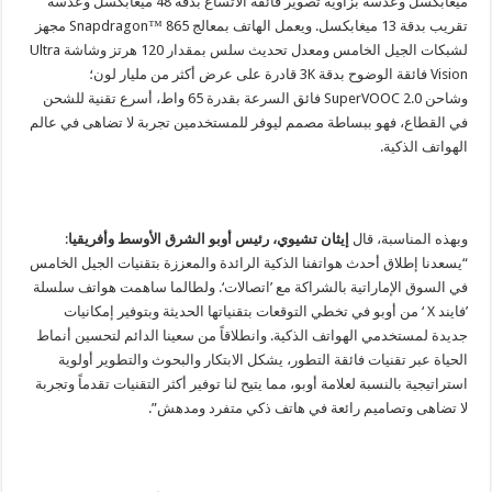
ميغابكسل وعدسة بزاوية تصوير فائقة الاتساع بدقة 48 ميغابكسل وعدسة
تقريب بدقة 13 ميغابكسل. ويعمل الهاتف بمعالج Snapdragon™ 865 مجهز
لشبكات الجيل الخامس ومعدل تحديث سلس بمقدار 120 هرتز وشاشة Ultra
Vision فائقة الوضوح بدقة 3K قادرة على عرض أكثر من مليار لون؛
وشاحن SuperVOOC 2.0 فائق السرعة بقدرة 65 واط، أسرع تقنية للشحن
في القطاع، فهو ببساطة مصمم ليوفر للمستخدمين تجربة لا تضاهى في عالم
الهواتف الذكية.
وبهذه المناسبة، قال
إيثان تشيوي، رئيس أوبو الشرق الأوسط وأفريقيا
:
“يسعدنا إطلاق أحدث هواتفنا الذكية الرائدة والمعززة بتقنيات الجيل الخامس
في السوق الإماراتية بالشراكة مع ’اتصالات‘. ولطالما ساهمت هواتف سلسلة
’فايند X ‘ من أوبو في تخطي التوقعات بتقنياتها الحديثة وبتوفير إمكانيات
جديدة لمستخدمي الهواتف الذكية. وانطلاقاً من سعينا الدائم لتحسين أنماط
الحياة عبر تقنيات فائقة التطور، يشكل الابتكار والبحوث والتطوير أولوية
استراتيجية بالنسبة لعلامة أوبو، مما يتيح لنا توفير أكثر التقنيات تقدماً وتجربة
لا تضاهى وتصاميم رائعة في هاتف ذكي متفرد ومدهش”.