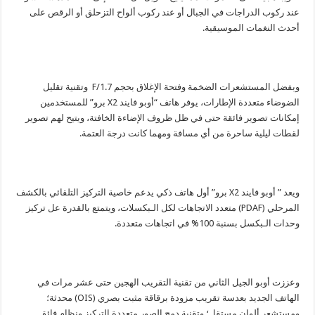
عند ركوب الدراجات في الجبال أو عند ركوب ألواح التزحلق أو الرقص على
أحدث النغمات الموسيقية.
وبفضل المستشعرات الضخمة وفتحة الإغلاق بحجم F/1.7 وتقنية تقليل
الضوضاء متعددة الإطارات، يوفر هاتف “أوبو فايند X2 برو” للمستخدمين
إمكانات تصوير فائقة حتى في ظل ظروف الإضاءة الخافتة، ويتيح لهم تصوير
لقطات ليلية ساحرة من أي مسافة ومهما كانت درجة العتمة.
ويعد ” أوبو فايند X2 برو” أول هاتف ذكي يدعم خاصية التركيز التلقائي بالكشف
المرحلي (PDAF) متعدد الاتجاهات لكل الـبكسلات، ويتمتع بالقدرة عل تركيز
وحدات الـبكسل بسنبة 100% في اتجاهات متعددة.
وعززت أوبو الجيل الثاني من تقنية التقريب الهجين حتى عشر مرات في
الهاتف الجديد بعدسة تقريب مزودة برقاقة مثبت بصري (OIS) محدثة؛
ومستشعر ألوان مستقل؛ وتقنية دمج الصور متعددة التركيز ونظام فائق