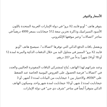
الأسعار والتوفر
يتوفر هاتف ” أوبو فايند X2 برو” في دولة الإمارات العربية المتحدة باللون
الأسود السيراميك وذاكرة تخزين سعة 512 جيجابايت بسعر 4999 درهماً في
متاجر “اتصالات” وعبر موقعها الإلكتروني.
وبفضل باقات الدفع الذكي التي توفرها “اتصالات”، سيصبح هاتف “أوبو
فايند X2 برو” المميز في متناول اليد من خلال الدفعات الذكية والمرنة لمدة 12
أو 18 أو 24 شهراً بدءاً من 207 درهم.
وعند شرائهم لهذا الهاتف، يُتاح لمشتركي الباقات المفوترة الحاليين والجدد
في “اتصالات” فرصة الحصول على العروض اليومية الخاصة عند الضغط
على *056#، والاختيار بين 1 جيجابايت من البيانات لمدة 3 أشهر، أو 3
جيجابايت لمدة 2 شهر، أو 10 جيجابايت لمدة شهر واحد. وسيكون الهاتف
الذكي متوفراً أيضاً في متاجر “شرف دي جي” في دولة الإمارات.