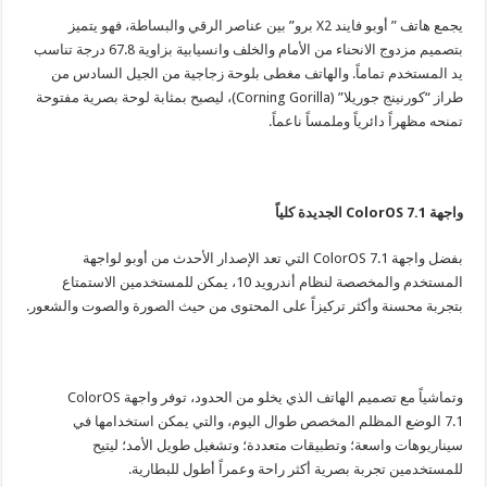
يجمع هاتف ” أوبو فايند X2 برو” بين عناصر الرقي والبساطة، فهو يتميز
بتصميم مزدوج الانحناء من الأمام والخلف وانسيابية بزاوية 67.8 درجة تناسب
يد المستخدم تماماً. والهاتف مغطى بلوحة زجاجية من الجيل السادس من
طراز “كورنينج جوريلا” (Corning Gorilla)، ليصبح بمثابة لوحة بصرية مفتوحة
تمنحه مظهراً دائرياً وملمساً ناعماً.
واجهة
ColorOS 7.1
الجديدة كلياً
بفضل واجهة ColorOS 7.1 التي تعد الإصدار الأحدث من أوبو لواجهة
المستخدم والمخصصة لنظام أندرويد 10، يمكن للمستخدمين الاستمتاع
بتجربة محسنة وأكثر تركيزاً على المحتوى من حيث الصورة والصوت والشعور.
وتماشياً مع تصميم الهاتف الذي يخلو من الحدود، توفر واجهة ColorOS
7.1 الوضع المظلم المخصص طوال اليوم، والتي يمكن استخدامها في
سيناريوهات واسعة؛ وتطبيقات متعددة؛ وتشغيل طويل الأمد؛ ليتيح
للمستخدمين تجربة بصرية أكثر راحة وعمراً أطول للبطارية.