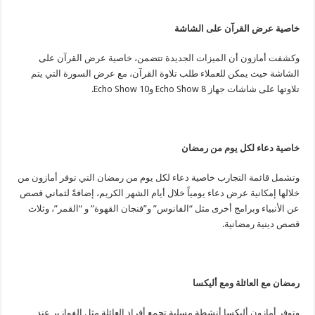
خاصية عرض القرآن على الشاشة
وكشفت أمازون أن الميزات الجديدة تتضمن، خاصية عرض القرآن على
الشاشة حيث يمكن للعملاء طلب تلاوة القرآن، مع عرض السورة التي يتم
تلاوتها على شاشات جهاز Echo Show 8 وEcho Show 10.
خاصية دعاء لكل يوم من رمضان
وتشمل قائمة التجارب خاصية دعاء لكل يوم من رمضان التي توفر أمازون من
خلالها إمكانية عرض دعاء يومياً خلال أيام الشهر الكريم، إضافةً لثماني قصص
عن الأنبياء وبرامج أخرى مثل “الفانوس” و”فنجان القهوة” و “القمر”، وثلاث
قصص دينية رمضانية.
رمضان مع العائلة ومع أليكسا
وتوفر أمازون أليكسا أنشطة مسلية تجمع أفراد العائلة مثل الفوازير عند