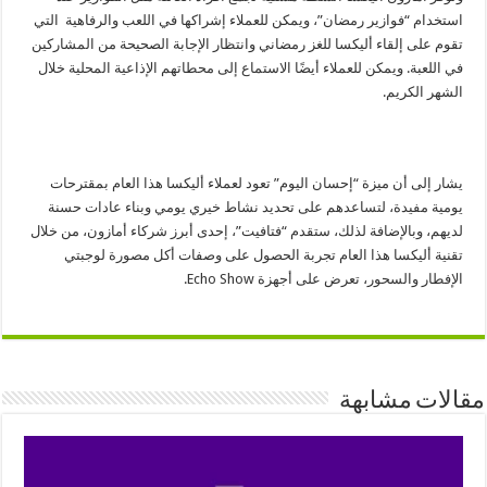
استخدام “فوازير رمضان”، ويمكن للعملاء إشراكها في اللعب والرفاهية التي
تقوم على إلقاء أليكسا للغز رمضاني وانتظار الإجابة الصحيحة من المشاركين
في اللعبة. ويمكن للعملاء أيضًا الاستماع إلى محطاتهم الإذاعية المحلية خلال
الشهر الكريم.
يشار إلى أن ميزة “إحسان اليوم” تعود لعملاء أليكسا هذا العام بمقترحات
يومية مفيدة، لتساعدهم على تحديد نشاط خيري يومي وبناء عادات حسنة
لديهم، وبالإضافة لذلك، ستقدم “فتافيت”، إحدى أبرز شركاء أمازون، من خلال
تقنية أليكسا هذا العام تجربة الحصول على وصفات أكل مصورة لوجبتي
الإفطار والسحور، تعرض على أجهزة Echo Show.
مقالات مشابهة