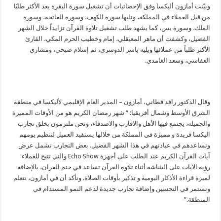
وبيّنت أمازون أليكسا وفق الإحصائيات أن تشغيل سورة البقرة يعد الأكثر طلبًا
من قبل العملاء في المملكة، وتليها سورة الكهف، وسورة الفاتحة، وسورة
الملك، وسورة يس، كما يشهد طلب تشغيل تلاوة القرآن تزايداً خلال الشهر
الفضيل، وكشفت أن ماهر المعيقلي، إمام وخطيب الحرم المكي، القارئ
الأكثر طلباً من عملائها ويليه ياسر الدوسري، ثم إسلام صبحي، ومشاري
العفاسي، وسعد الغامدي.
وقال الدكتور رافد فطاني، أمازون – المدير العام الإقليمي لأليكسا في منطقة
الشرق الأوسط وشمال أفريقيا: “
شهر رمضان الكريم هو من الأوقات المميزة
والجميله، يجتمع فيها الأهل والاقارب والاصدقاء، ونحن ملتزمون بخلق تجارب
اليكسا فريدة و مميزة في المملكة من خلالها يستفيد العميل لتنظيم يومهم
وتساعدهم في عبادتهم في هذا الشهر الفضيل. بعض التجارب تشمل عرض
آيات القرآن الكريم عند الطلب على أجهزة Echo Show والتي تتيح للعملاء
رؤية الآيات على الشاشة أثناء تلاوة القرآن تساعد في ختم القران، بالإضافة
لميزة قراءة الأذكار اليومية و تذكير بأوقات الصلاة. ونأكد أن في أمازون، نتعلم
ونستمر في التحسين وإضافة تجارب جديدة لدعم النمو المستدام في
المنطقة.”