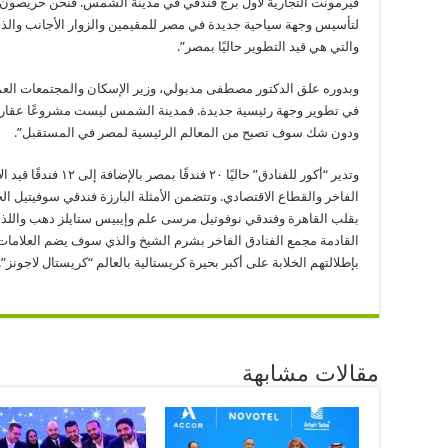
فيرمونت التجارية لأول برج فندقي في مدينة الشمس. فنحن حريصون على
لتأسيس وجهة سياحية جديدة في مصر للمقيمين والزوار الأجانب والذي
والتي هي قيد التطوير حاليًا بمصر”.
وبدوره علق الدكتور مصطفى مدبولي، وزير الإسكان والمجتمعات العمرا
في تطوير وجهة رئيسية جديدة. فمدينة الشمس ليست مشروعًا عقاريًا
ودون شك سوف تصبح من المعالم الرئيسية لمصر في المستقبل”.
الفاخر والقطاع الاقتصادي. وتتضمن الأمثلة البارزة فندقي سوفيتيل ال
بقلب القاهرة وفندقي نوفوتيل مرسى علم وإيبيس ستايلز دهب واللذا
القادمة مجمع الفنادق الفاخر بشرم الشيخ والذي سوف يضم العلامات
بإطلالتهم الخلابة على أكبر بحيرة كريستالية بالعالم “كريستال لاجونز”.
مقالات مشابهة