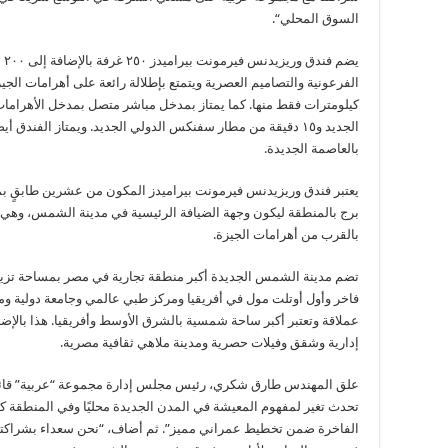
السوق المحلي“.
يض
الجديد و١٥ دقيقة من مطار سفنكس الدولي الجديد. ويمتاز الفند
بالعاصمة الجديدة.
يعتبر فندق وريزيدنس فيرمونت بيراميدز المكون من عشرين طابقٍ ب
بالقرب من أهرامات الجيزة.
فاخر وأول أوتلت مول في أفريقيا ومركز طبي عالمي وجامعة دولية
عملاقة وتعتبر أكبر ساحة شمسية بالشرق الأوسط وأفريقيا. هذا بالإضا
إدارية وشقق وفيلات حصرية ومدينة ملاهي ثقافية مصرية.
علق المهندس طارق شكري، رئيس مجلس إدارة مجموعة “عربية” قائلا
تحدث تغير لمفهوم المعيشة في المدن الجديدة محليًا وفي المنطقة كون
الفاخرة ضمن تخطيط عمراني مميز”. ثم أضاف، “نحن سعداء بشراكتنا م