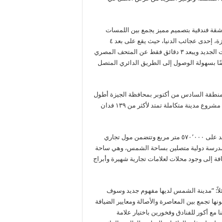
م فندق وريزيدنس فيرمونت بيراميدز ٢٥٠ غرفة بالإضافة إلى ٢٠٠ شقة فندقية بتصميم مميز يجمع بين اللمسات
الفرعونية والتصاميم العصرية ويتمتع بإطلالة رائعة على أهرامات الجيزة، إحدى عجائب الدنيا، حيث يقع على بعد ٤
كيلومترات فقط منها. كما يمتاز بمدخل مباشر متصل بمدخل الأهرامات الجديد ويبعد ۳ دقائق فقط عن المتحف المصري
ق أيضًا بسهولة الوصول إلى الطريق الدائري المتصل
منطقة السادس من أكتوبر بمحافظة الجيزة أطول
برج بالمنطقة ليكون وجهة الضيافة الرئيسية في مدينة الشمس، وهي مشروع مدينة متكاملة تمتد لأكثر من ١۳٩ فدان
تضم مدينة الشمس الجديدة أكبر منطقة تجارية في مصر بمساحة تزيد على ٥٧٠٬٠٠٠ متر مربع وتتضمن مول تجاري
 ومدرسة دولية متصلين بساحة الشمس، وهي ساحة
فة إلى وجود محلات لعلامات تجارية شهيرة وأبراج
ً: ”مدينة الشمس لديها مفهوم جديد وسوف
ها تجمع بين المعاصرة والأصالة ومعايير الضيافة
ع أكور للفنادق وفخورين باختيار علامة