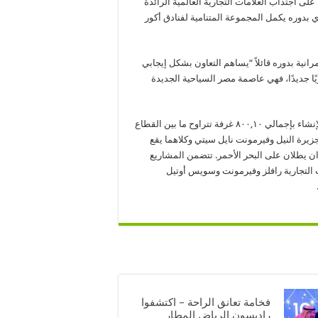
 اجتذاب العلامات التجارية العالمية الرائدة
 بدوره يكمل المجموعة المتنامية لفنادق أكور
نية بدوره قائلاً “يساهم التعاون بشكل إيجابي
 جديدًا، فهي عاصمة مصر السياحية الجديدة
وتدير “أكور للفنادق” حاليًا ٢٠ فندقًا بمصر بالإضافة إلى ١٢ فندقًا قيد الإنشاء بإجمالي ٨٠٠,١٠ غرفة تتراوح ما بين القطاع
جزيرة النيل وفيرمونت نايل سيتي وكلاهما يقع
ن يطلان على البحر الأحمر. تتضمن المشاريع
 التجارية رافلز وفيرمونت وسويس أوتيل
فخامة تعانق الراحة – اكتشفوا
راديسون الرياض المطار