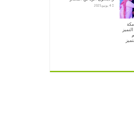
4 يونيو,2025
مكة
لتميز
م
تميز