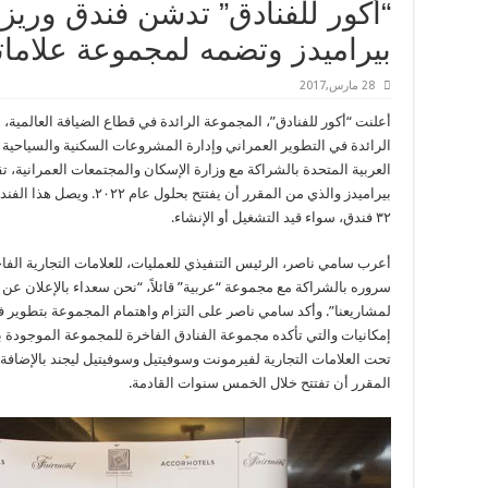
“أكور للفنادق” تدشن فندق وري
بيراميدز وتضمه لمجموعة علاماته
28 مارس,2017
أعلنت “أكور للفنادق”، المجموعة الرائدة في قطاع الضيافة العالمية، 
الرائدة في التطوير العمراني وإدارة المشروعات السكنية والسياحية وا
العربية المتحدة بالشراكة مع وزارة الإسكان والمجتمعات العمرانية، 
بيراميدز والذي من المقرر أن
۳٢ فندق، سواء قيد التشغيل أو الإنشاء.
أعرب سامي ناصر، الرئيس التنفيذي للعمليات، للعلامات التجارية الف
سروره بالشراكة مع مجموعة “عربية” قائلاً، “نحن سعداء بالإعلان عن
لمشاريعنا”. وأكد سامي ناصر على التزام واهتمام المجموعة بتطوير ف
إمكانيات والتي تأكده مجموعة الفنادق الفاخرة للمجموعة الموجودة ب
تحت العلامات التجارية لفيرمونت وسوفيتيل وسوفيتيل ليجند بالإضافة 
المقرر أن تفتتح خلال الخمس سنوات القادمة.