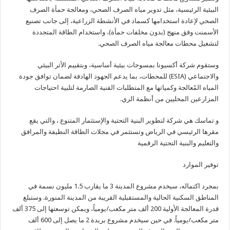
البيئية الرئيسية، مثل تدوير مياه الصرف الصحي، ومعالجة حمأة الصرف
الصحي لإعادة استخدامها كسماد في الأنشطة الزراعية، إلى جانب تصنيع
الأسمنت وفق منهج (بدون مخلفات حمأة)، واستخدام الطاقة المتجددة
لتشغيل محطات معالجة مياه الصرف الصحي.
وستقوم شركة أكسيونا بمسوحات بيئية أساسية، وبتقييم الأثر البيئي
والاجتماعي (ESIA) للمحطات، بما يدعم الجهود الهادفة لضمان توافق جودة
المياه المُعالجة وكمياتها مع المتطلبات الفنية الصارمة لتلبية احتياجات
المزارعين المحليين من أنظمة الري.
و تماسك هي شركة لتطوير البنية التحتية والإستثمار المتنوع ، والتي يقع
مقرها الرئيسي في الرياض وتستثمر في مجلات الطاقة النظيفة والمرافق
والتعليم والبنية التحتية الرقمية
توفير الموارد
بمجرد اكتماله، سيخدم مشروع المدينة 3 ما يقارب 1.5 مليون نسمة في
المناطق السكنية الحالية والمستقبلية القريبة من المدينة المنورة. وستبلغ
قدرة المعالجة الأولية 200 ألف متر مكعب/يومياً، ويمكن توسعتها إلى 375 ألف
متر مكعب/يومياً. في حين سيخدم مشروع بريدة 2 ما يصل إلى 600 ألف