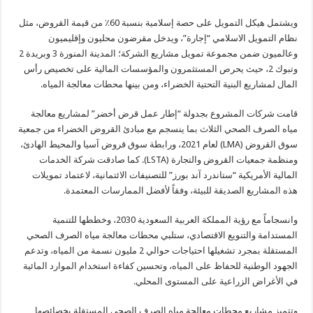
ويشتمل هيكل التمويل على حصة إسلامية بنسبة 60٪ من قيمة القروض، مثل
نظام التمويل الاسلامي “إجارة”، ويدخل مقرضون محليون وإقليميون
وعالميون ضمن مجموعة تمويل مشاريع الشركة؛ المدينة المنورة 3 وبريدة 2
وتبوك 2، حيث يحرص المستثمرون والمؤسسات المالية على تخصيص رأس
المال لمشاريع البنية التحتية الخضراء، ومن بينها محطات معالجة المياه.
قامت شركات المشروع بجدولة “إطار عمل قرض أخضر” لمشاريع معالجة
مياه الصرف الصحي الثلاث بما ينسجم مع مبادئ القروض الخضراء من جمعية
سوق القروض (LMA) لعام 2021، ورابطة سوق قروض آسيا والمحيط الهادئ،
ومنظمة جمعيات القروض والتجارة (LSTA). كما صادقت شركة الخدمات
المالية الأمريكية “ستاندرد آند بورز” للتصنيفات الائتمانية، لاعتماد تمويلات
هذه المشاريع الصديقة للبيئة، وفقاً لأفضل الممارسات المعتمدة.
وانسجاماً مع رؤية المملكة العربية السعودية 2030، وخططها للتنمية
المستدامة والتنويع الاقتصادي، ستلبي محطات معالجة مياه الصرف الصحي
المستقلة بمجرد تشغيلها احتياجات حوالي 2 مليون نسمة من المياه، وتدعم
الجهود الوطنية للحفاظ على المياه، وتحسين كفاءة استخدام الموارد المائية
في الأغراض الزراعية على المستوى المحلي.
وتتميز مشاريع محطات معالجة مياه الصرف الصحي المستقلة بخصائصها