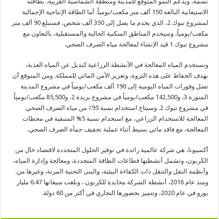
نسمة، ويدعم النمو المتوقع للمدينة ومنطقة الشماسية القريبة، بطاقته
الاستيعابية البالغة 150 ألف متر مكعب/يومياً. أما الطاقة الإنتاجية الإجمالية
لمشروع تبوك 2، الذي يخدم ما يصل إلى 350 ألف شخص، فستبلغ 90 ألف متر
مكعب/يومياً، وسيخدم المناطق السكنية الحالية والمستقبلية، بالتعاون مع
مشروع تبوك 1 قيد الإنشاء لمعالجة مياه الصرف الصحي.
وتستخدم المياه المعالجة في الأنشطة الزراعية كبديل عن المياه العذبة،
بهدف الحفاظ على هذه الثروة، وتعزيز الأمن المائي للمملكة. ومن المتوقع أن
تصل وفورات المياه اليومية إلى 190 ألف مكعب/يومياً في مشروع المدينة
المنورة 3، و142,500 مكعب/يومياً في مشروع بريدة 2، و85,500 مكعب/يومياً
في مشروع تبوك 2. وسيتاح استخدام نسبة 95٪ من مياه الصرف الصحي
المعالجة للاستخدام الزراعي، مع استخدام نسبة 5% المتبقية في محطات
المعالجة، مع فاقد مائي بسيط أثناء عملية تجفيف حمأة الصرف الصحي.
أكسيونا، هي شركة عالمية رائدة في توفير الحلول المتجددة لاقتصاد خال من
الكربون، وتشمل أنشطتها قطاعات الطاقة المتجددة، ومعالجة وإدارة المياه،
وأنظمة النقل والتنقل ذات الكفاءة البيئية، والبنى التحتية المرنة، وغيرها من.
ومنذ عام 2016، أنشطة الشركة محايدة للكربون ، وبلغت مبيعاتها 6.47 مليار
يورو في عام 2020، وتتميز بحضورها التجاري في أكثر من 60 دولة.