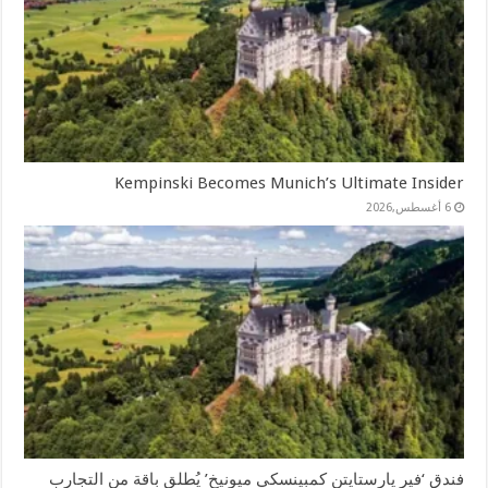
Kempinski Becomes Munich’s Ultimate Insider
6 أغسطس,2026
فندق ‘فير يارستايتن كمبينسكي ميونيخ’ يُطلق باقة من التجارب