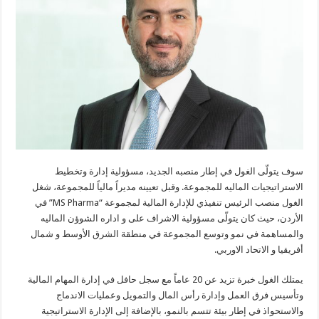
سوف يتولّى الغول في إطار منصبه الجديد، مسؤولية إدارة وتخطيط
الاستراتيجيات الماليه للمجموعة. وقبل تعيينه مديراً مالياً للمجموعة، شغل
الغول منصب الرئيس تنفيذي للإدارة المالية لمجموعة “MS Pharma” في
الأردن، حيث كان يتولّى مسؤولية الاشراف على و اداره الشوؤن الماليه
والمساهمة في نمو وتوسع المجموعة في منطقة الشرق الأوسط و شمال
أفريقيا و الاتحاد الاوربي.
يمتلك الغول خبرة تزيد عن 20 عاماً مع سجل حافل في إدارة المهام المالية
وتأسيس فرق العمل وإدارة رأس المال والتمويل وعمليات الاندماج
والاستحواذ في إطار بيئة تتسم بالنمو، بالإضافة إلى الإدارة الاستراتيجية