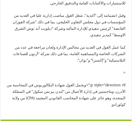
للاستثمارات والاكتتابات العامة والتدقيق الخارجي.
وقبل انضمامه إلى “أغذية”، شغل الغول مناصب إدارية عليا في العديد من
المؤسسات في دول مجلس التعاون الخليجي، بما في ذلك “شركة الفوزان
القابضة” كرئيس تنفيذي للإدارة الماليه وشركة “
ديلويت
آند
توش الشرق
الاوسط” كمدير تنفيذي.
كما عمل الغول في العديد من مجالس الإدارة ولجان مراجعة في عدد من
الشركات الخاصة والمساهمه العامة، بما في ذلك شركة “أرنون للصناعات
البلاستيكية” و”إكسترا” و”بوان”.
<
p style=”direction: rtl;”>
ويحمل الغول شهادة البكالوريوس في المحاسبة من
الأدرن، وماجستير في إدارة الأعمال من “لندن بيزنس سكول” في المملكة
المتحدة، وهو حائز على شهادة المحاسب القانوني المعتمد (CPA) من ولاية
كولورادو.