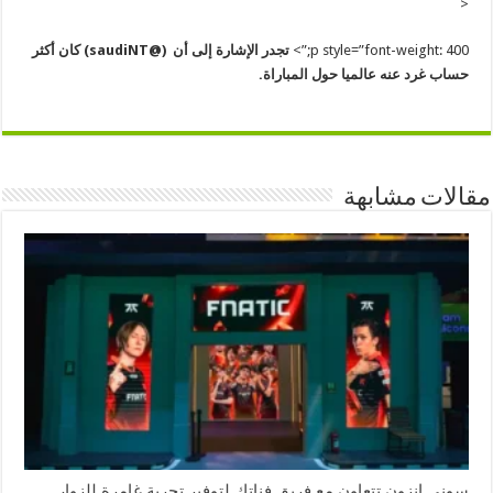
<
p style=”font-weight: 400;”>
تجدر الإشارة إلى أن (@
saudiNT
) كان أكثر
حساب غرد عنه عالميا حول المباراة.
مقالات مشابهة
سوني إنزون تتعاون مع فريق فناتك لتوفير تجربة غامرة للزوار